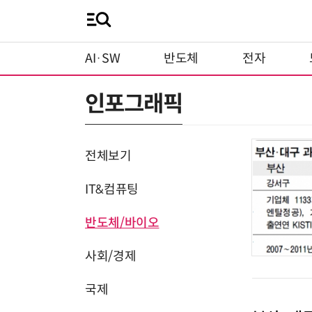
AI·SW
반도체
전자
인포그래픽
전체보기
IT&컴퓨팅
반도체/바이오
사회/경제
국제