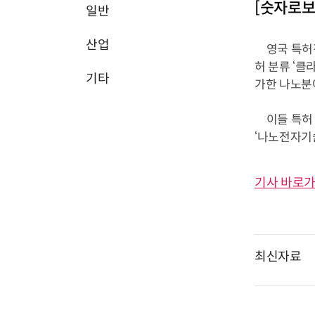
[숫자로보는
일반
산업
영국 특허전문
허 분류 ‘클
기타
가한 나노분야
이들 특허 가
‘나노전자기술’
기사 바로가
최신자료