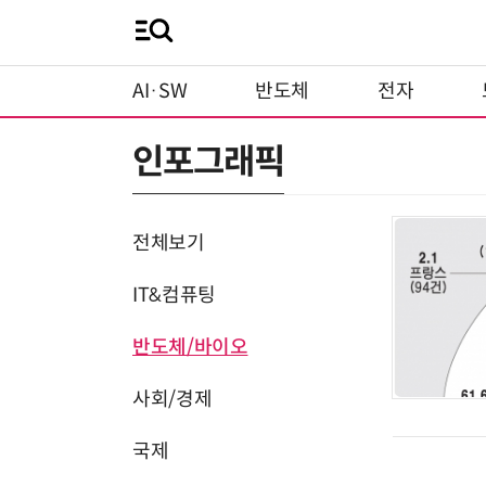
AI·SW
반도체
전자
인포그래픽
전체보기
IT&컴퓨팅
반도체/바이오
사회/경제
국제