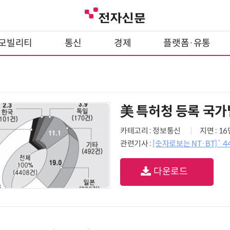
모빌리티
통신
경제
플랫폼·유통
美 특허청 등록 국가
카테고리 : 정보통신
지면 : 1
관련기사 :
[숫자로보는 NT·BT]` 4
다운로드