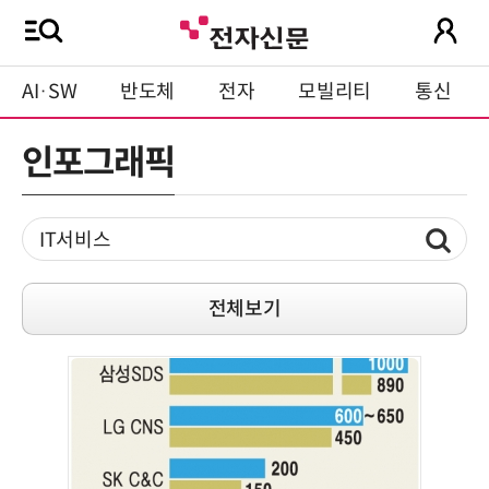
AI·SW
반도체
전자
모빌리티
통신
인포그래픽
전체보기