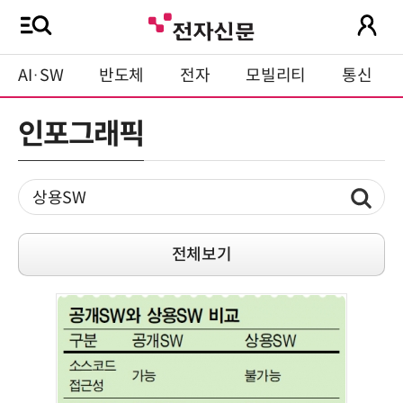
AI·SW
반도체
전자
모빌리티
통신
인포그래픽
전체보기