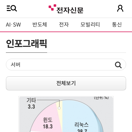
AI·SW
반도체
전자
모빌리티
통신
인포그래픽
전체보기