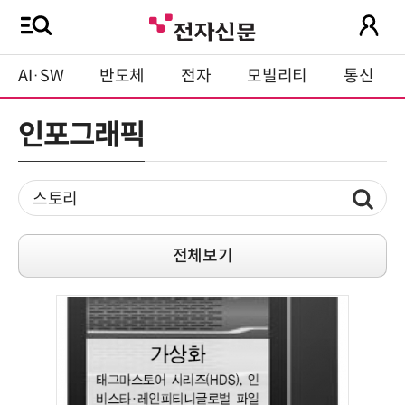
AI·SW
반도체
전자
모빌리티
통신
인포그래픽
전체보기