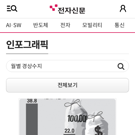
AI·SW
반도체
전자
모빌리티
통신
인포그래픽
전체보기