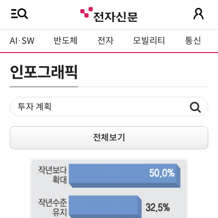
AI·SW
반도체
전자
모빌리티
통신
인포그래픽
전체보기