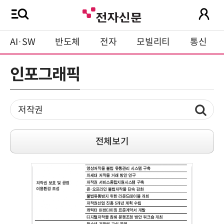
AI·SW
반도체
전자
모빌리티
통신
인포그래픽
전체보기