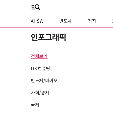
AI·SW
반도체
전자
인포그래픽
전체보기
IT&컴퓨팅
반도체/바이오
사회/경제
국제