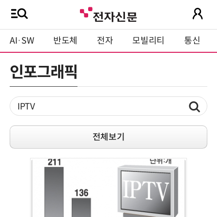
AI·SW
반도체
전자
모빌리티
통신
인포그래픽
전체보기