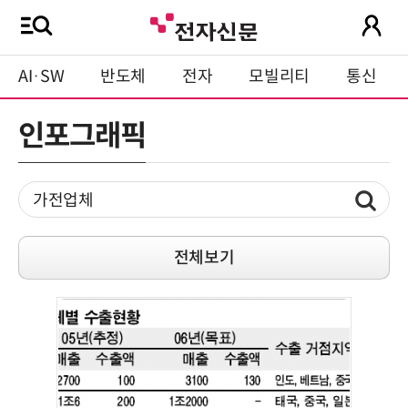
AI·SW
반도체
전자
모빌리티
통신
인포그래픽
전체보기