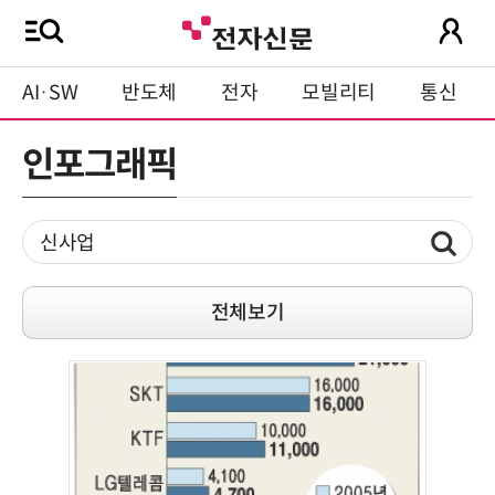
AI·SW
반도체
전자
모빌리티
통신
인포그래픽
전체보기