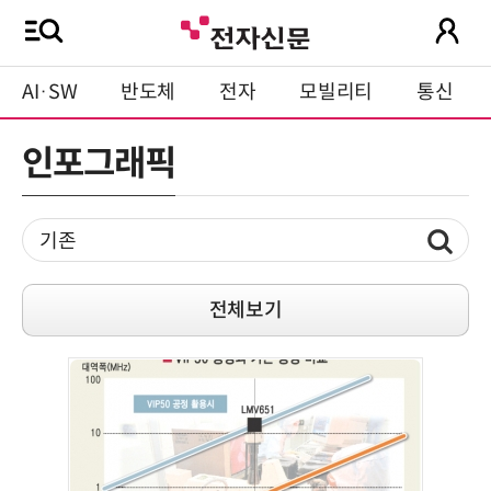
AI·SW
반도체
전자
모빌리티
통신
인포그래픽
전체보기