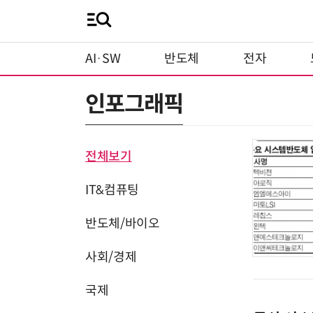
AI·SW
반도체
전자
인포그래픽
전체보기
IT&컴퓨팅
반도체/바이오
사회/경제
국제