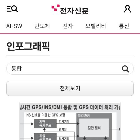
AI·SW
반도체
전자
모빌리티
통신
인포그래픽
전체보기