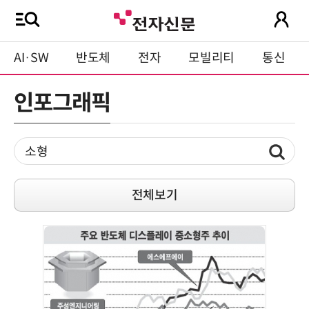
AI·SW
반도체
전자
모빌리티
통신
인포그래픽
전체보기