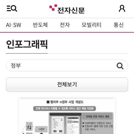
AI·SW
반도체
전자
모빌리티
통신
인포그래픽
전체보기