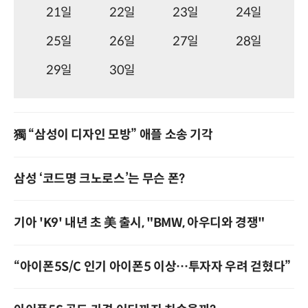
21일
22일
23일
24일
25일
26일
27일
28일
29일
30일
獨 “삼성이 디자인 모방” 애플 소송 기각
삼성 ‘코드명 크노로스’는 무슨 폰?
기아 'K9' 내년 초 美 출시, "BMW, 아우디와 경쟁"
“아이폰5S/C 인기 아이폰5 이상…투자자 우려 걷혔다”