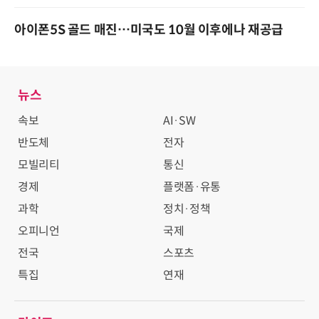
아이폰5S 골드 매진…미국도 10월 이후에나 재공급
뉴스
속보
AI·SW
반도체
전자
모빌리티
통신
경제
플랫폼·유통
과학
정치·정책
오피니언
국제
전국
스포츠
특집
연재