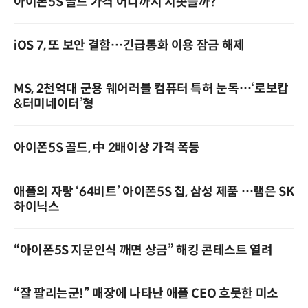
아이폰5S 골드 가격 어디까지 치솟을까?
iOS 7, 또 보안 결함…긴급통화 이용 잠금 해제
MS, 2천억대 군용 웨어러블 컴퓨터 특허 눈독…‘로보캅
&터미네이터’형
아이폰5S 골드, 中 2배이상 가격 폭등
애플의 자랑 ‘64비트’ 아이폰5S 칩, 삼성 제품 …램은 SK
하이닉스
“아이폰5S 지문인식 깨면 상금” 해킹 콘테스트 열려
“잘 팔리는군!” 매장에 나타난 애플 CEO 흐뭇한 미소