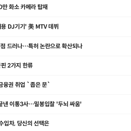
00만 화소 카메라 탑재
용 DJ기기' 美 MTV 데뷔
 허점 드러나…특허 논란으로 확산되나
핀 2가지 한류
융권 취업 `좁은 문`
 끝낸 이통3사…밀봉입찰 '두뇌 싸움'
 수입차, 당신의 선택은