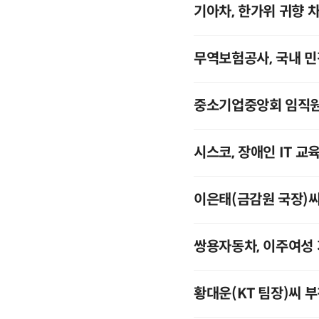
기아차, 한가위 귀향 차
무역보험공사, 국내 
중소기업중앙회 임직원
시스코, 장애인 IT 교
이은태(금감원 국장)
쌍용자동차, 이주여성 
황대운(KT 팀장)씨 