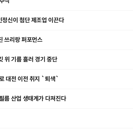
 추석
인정신이 첨단 제조업 이끈다
진 쓰리랑 퍼포먼스
킷 위 기름 흘러 경기 중단
로 대전 이전 취지 `퇴색`
 필름 산업 생태계가 다져진다