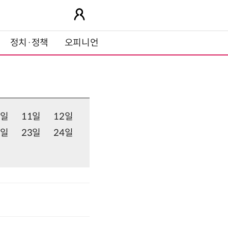
정치·정책
오피니언
0일
11일
12일
2일
23일
24일