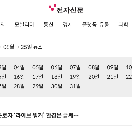
전자
모빌리티
통신
경제
플랫폼·유통
과학
08월
25일
뉴스
3일
04일
05일
06일
07일
08일
09일
1
5일
16일
17일
18일
19일
20일
21일
2
7일
28일
29일
30일
31일
근로자 ‘라이브 워커’ 환경은 글쎄…