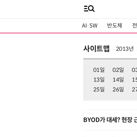
AI·SW
반도체
사이트맵
2013년
01일
02일
0
13일
14일
1
25일
26일
2
BYOD가 대세? 현장 