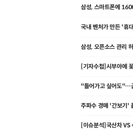
삼성, 스마트폰에 16
국내 벤처가 만든 '휴대
삼성, 오픈소스 관리
[기자수첩]시부야에 꽃
"들어가고 싶어도"…금
주파수 경매 '간보기'
[이슈분석]국산차 VS