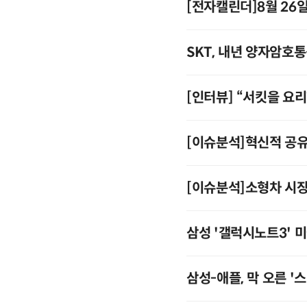
[전자캘린더]8월 26
SKT, 내년 양자암호
[인터뷰] “서킷을 요
[이슈분석]혁신적 공유
[이슈분석]소형차 시장
삼성 '갤럭시노트3' 
삼성-애플, 막 오른 