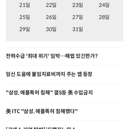
21일
22일
23일
24일
25일
26일
27일
28일
29일
30일
31일
전력수급 '최대 위기' 임박…해법 있긴한가?
임신 도움에 불임치료비까지 주는 앱 등장
"삼성, 애플특허 침해" 갤S등 美 수입금지
美 ITC "삼성, 애플특허 침해했다"