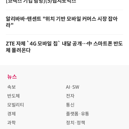
[코넥스 기업 탐방](5)랩지노믹스
알리바바-텐센트 "위치 기반 모바일 커머스 시장 잡아
라"
ZTE 자체 `4G 모바일 칩` 내달 공개…中 스마트폰 반도
체 몰려온다
뉴스
속보
AI·SW
반도체
전자
모빌리티
통신
경제
플랫폼·유통
과학
정치·정책