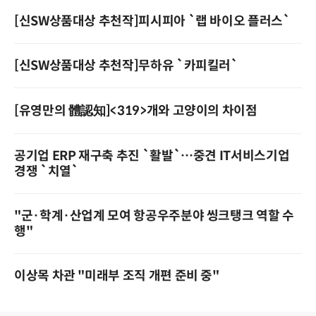
[신SW상품대상 추천작]피시피아 `랩 바이오 플러스`
[신SW상품대상 추천작]무하유 `카피킬러`
[유영만의 體認知]<319>개와 고양이의 차이점
공기업 ERP 재구축 추진 `활발`…중견 IT서비스기업
경쟁 `치열`
"군·학계·산업계 모여 항공우주분야 씽크탱크 역할 수
행"
이상목 차관 "미래부 조직 개편 준비 중"