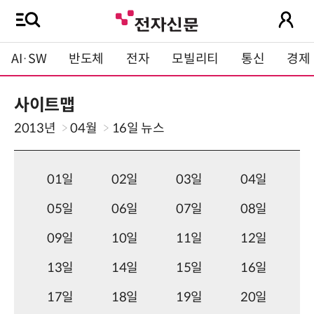
AI·SW
반도체
전자
모빌리티
통신
경제
사이트맵
2013년
04월
16일
뉴스
01일
02일
03일
04일
05일
06일
07일
08일
09일
10일
11일
12일
13일
14일
15일
16일
17일
18일
19일
20일