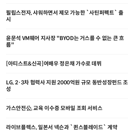
필립스전자, 샤워하면서 제모 가능한 `사틴퍼펙트` 출
시
윤문석 VM웨어 지사장 "BYOD는 거스를 수 없는 큰 흐
름"
[아티스트&신곡]여배우 정은채 가수로 데뷔
LG, 2·3차 협력사 지원 2000억원 규모 동반성장펀드 조
성
가스안전公, 교육 이수증 모바일 조회 서비스
라이브플렉스, 일본서 넥슨과 `퀸스블레이드` 계약