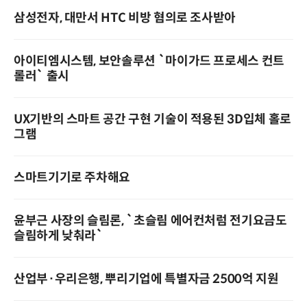
삼성전자, 대만서 HTC 비방 혐의로 조사받아
아이티엠시스템, 보안솔루션 `마이가드 프로세스 컨트
롤러` 출시
UX기반의 스마트 공간 구현 기술이 적용된 3D입체 홀로
그램
스마트기기로 주차해요
윤부근 사장의 슬림론, `초슬림 에어컨처럼 전기요금도
슬림하게 낮춰라`
산업부·우리은행, 뿌리기업에 특별자금 2500억 지원