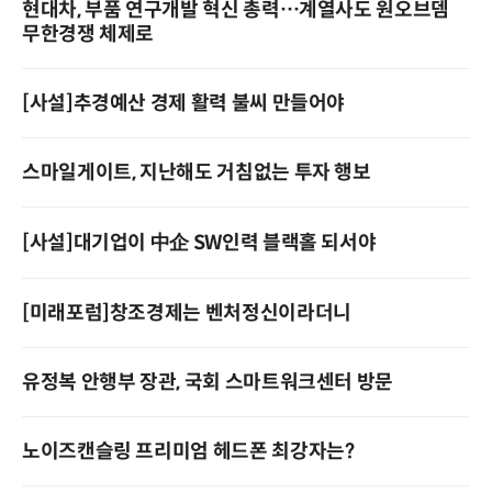
현대차, 부품 연구개발 혁신 총력…계열사도 원오브뎀
무한경쟁 체제로
[사설]추경예산 경제 활력 불씨 만들어야
스마일게이트, 지난해도 거침없는 투자 행보
[사설]대기업이 中企 SW인력 블랙홀 되서야
[미래포럼]창조경제는 벤처정신이라더니
유정복 안행부 장관, 국회 스마트워크센터 방문
노이즈캔슬링 프리미엄 헤드폰 최강자는?