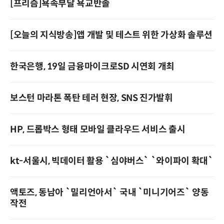
[프리즘]욕속부달 욕교반졸
[오늘의 지식방송]앱 개발 및 테스트 위한 가상화 솔루션
한국은행, 19일 금융마이크로SD 시연회 개최
보스턴 마라톤 폭탄 테러 현장, SNS 진가발휘
HP, 드롭박스 형태 모바일 클라우드 서비스 출시
kt-서울시, 빅데이터 활용 `심야버스` `와이파이 확대`
액토즈, 동남아 `밀리언아서` 국내 `미니기어즈` 양동
작전