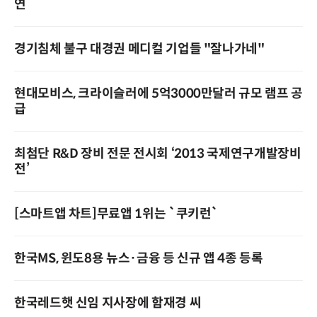
연
경기침체 불구 대경권 메디컬 기업들 "잘나가네"
현대모비스, 크라이슬러에 5억3000만달러 규모 램프 공
급
최첨단 R&D 장비 전문 전시회 ‘2013 국제연구개발장비
전’
[스마트앱 차트]무료앱 1위는 `쿠키런`
한국MS, 윈도8용 뉴스·금융 등 신규 앱 4종 등록
한국레드햇 신임 지사장에 함재경 씨