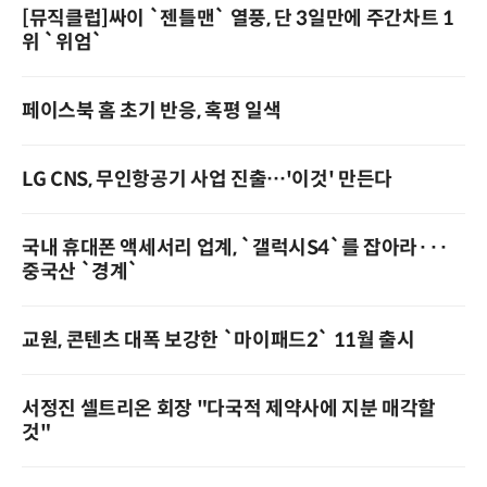
[뮤직클럽]싸이 `젠틀맨` 열풍, 단 3일만에 주간차트 1
위 `위엄`
페이스북 홈 초기 반응, 혹평 일색
LG CNS, 무인항공기 사업 진출…'이것' 만든다
국내 휴대폰 액세서리 업계, `갤럭시S4`를 잡아라···
중국산 `경계`
교원, 콘텐츠 대폭 보강한 `마이패드2` 11월 출시
서정진 셀트리온 회장 "다국적 제약사에 지분 매각할
것"