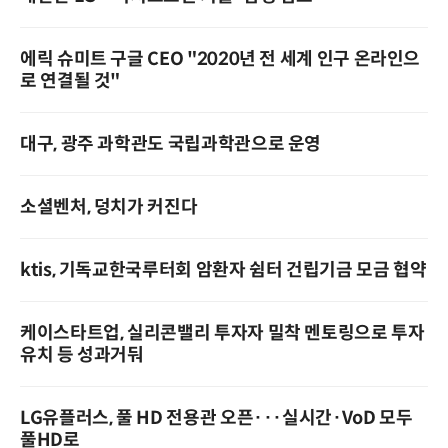
에릭 슈미트 구글 CEO "2020년 전 세계 인구 온라인으
로 연결될 것"
대구, 광주 과학관도 국립과학관으로 운영
소셜벤처, 덩치가 커진다
ktis, 기독교한국루터회 암환자 쉼터 건립기금 모금 협약
케이스타트업, 실리콘밸리 투자자 밀착 멘토링으로 투자
유치 등 성과거둬
LG유플러스, 풀 HD 전용관 오픈···실시간·VoD 모두
풀HD로