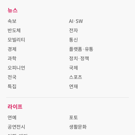
뉴스
속보
AI·SW
반도체
전자
모빌리티
통신
경제
플랫폼·유통
과학
정치·정책
오피니언
국제
전국
스포츠
특집
연재
라이프
연예
포토
공연전시
생활문화