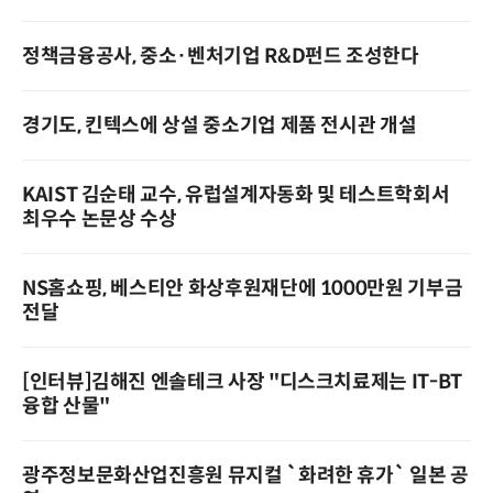
정책금융공사, 중소·벤처기업 R&D펀드 조성한다
경기도, 킨텍스에 상설 중소기업 제품 전시관 개설
KAIST 김순태 교수, 유럽설계자동화 및 테스트학회서
최우수 논문상 수상
NS홈쇼핑, 베스티안 화상후원재단에 1000만원 기부금
전달
[인터뷰]김해진 엔솔테크 사장 "디스크치료제는 IT-BT
융합 산물"
광주정보문화산업진흥원 뮤지컬 `화려한 휴가` 일본 공