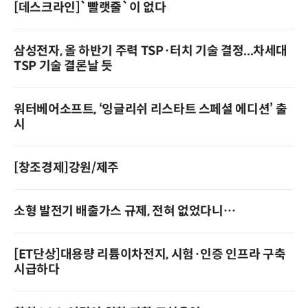
[데스크라인]`빨랫줄`이 없다
삼성전자, 올 하반기 주력 TSP·터치 기술 결정...차세대
TSP 기술 결론날 듯
워터베어소프트, ‘잉글리쉬 리스타트 스페셜 에디션’ 출
시
[창조경제]강원/제주
소형 발전기 배출가스 규제, 전혀 없었다니…
[ET단상]대용량 리튬이차전지, 시험·인증 인프라 구축
시급하다