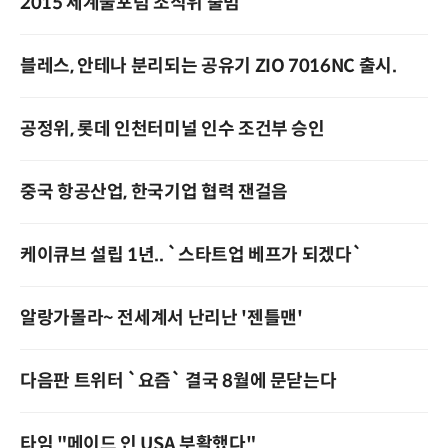
2015 세계물포럼 조직위 출범
블레스, 안테나 분리되는 공유기 ZIO 7016NC 출시.
공정위, 롯데 인천터미널 인수 조건부 승인
중국 항공산업, 한국기업 협력 잰걸음
케이큐브 설립 1년.. `스타트업 베프가 되겠다`
알랑가몰라~ 전세계서 난리난 '젠틀맨'
다음판 트위터 `요즘` 결국 8월에 문닫는다
타임 "메이드 인 USA 부활했다"