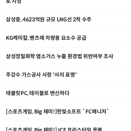
로 지정
삼성중, 4623억원 규모 LNG선 2척 수주
KG케미칼, 벤츠에 차량용 요소수 공급
삼성정밀화학 염소가스 누출 환경법 위반여부 조사
주강수 가스공사 사장 '사의 표명'
태블릿PC, 테이블로 변신하다
[스포츠게임, Big 재미!]한빛소프트 `FC매니저`
[스포츠게임, Big 재미!]JCE 프리스타일 풋볼