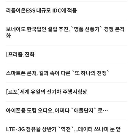
리튬이온ESS 대규모 IDC에 적용
보네이도 한국법인 설립 추진, `명품 선풍기` 경쟁 본격
화
[프리즘]진화
스마트폰 론처, 겉과 속이 다른 `또 하나의 전쟁`
[르포]세계 유일의 전기차 주행시험장
아이폰용 도킹 오디오, 어쩌다 `애물단지` 로…
LTE·3G 점유율 상반기 `역전`...데이터 쓰나미 눈 앞