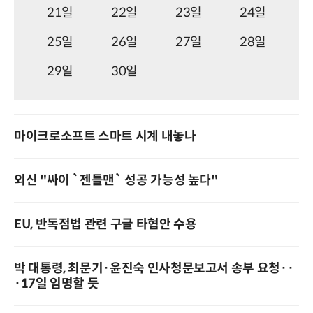
21일
22일
23일
24일
25일
26일
27일
28일
29일
30일
마이크로소프트 스마트 시계 내놓나
외신 "싸이 `젠틀맨` 성공 가능성 높다"
EU, 반독점법 관련 구글 타협안 수용
박 대통령, 최문기·윤진숙 인사청문보고서 송부 요청··
·17일 임명할 듯