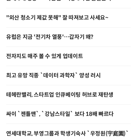
"외산 청소기 제값 못해" 잘 따져보고 사세요~
유럽은 지금 '전기차 열풍'…갑자기 왜?
전자지도 매주 볼 수 있게 업데이트
최고 유망 직종 `데이터 과학자` 양성 러시
테헤란밸리, 스타트업 인큐베이팅 허브로 재탄생
싸이 `젠틀맨`, `강남스타일` 보다 18배 빠르다
연세대학교, 부영그룹과 학생기숙사 `우정원(宇庭園)`