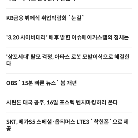
KB금융 뷔페식 취업박람회 `눈길`
'3.20 사이버테러' 배후 밝힌 이슈메이커스랩의 정체는
‘삼포세대’ 탈모 걱정, 아타스 로봇 모발이식으로 해결한
다
OBS `15분 빠른 뉴스` 봄 개편
시린톤 태국 공주, 16일 포스텍 벤치마킹하러 온다
SKT, 베가S5 스페셜·옵티머스 LTE3 `착한폰`으로 제
공