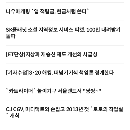
나우마케팅 `앱 적립금, 현금처럼 쓴다`
SK플래닛 소셜 지역정보 서비스 피캣, 100만 내려받기
돌파
[ET단상]지상파 재송신 제도 개선의 시급성
[기자수첩]3·20 해킹, 떠넘기기식 책임론 경계한다
`카트라이더` 놀이기구 서울랜드서 "씽씽~"
CJ CGV, 미디액트와 손잡고 2013년 첫 `토토의 작업실
` 개최