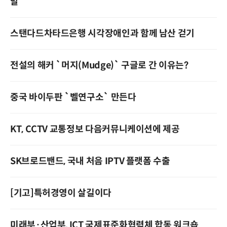
발
스탠다드차타드은행 시각장애인과 함께 남산 걷기
전설의 해커 `머지(Mudge)` 구글로 간 이유는?
중국 바이두판 `벨연구소` 만든다
KT, CCTV 교통정보 다음커뮤니케이션에 제공
SK브로드밴드, 국내 처음 IPTV 플랫폼 수출
[기고]특허경영이 살길이다
미래부·산업부, ICT 국제표준화협력체 합동 워크숍