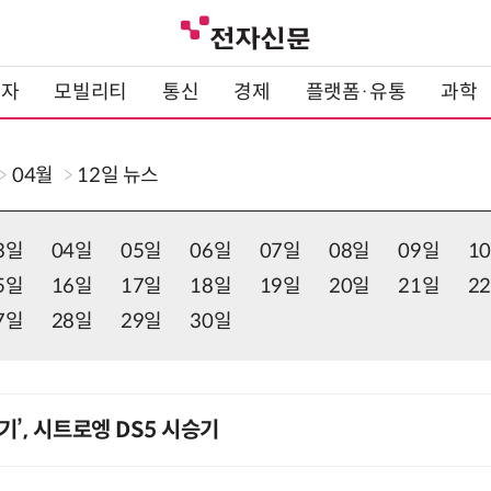
전자
모빌리티
통신
경제
플랫폼·유통
과학
04월
12일
뉴스
3일
04일
05일
06일
07일
08일
09일
1
5일
16일
17일
18일
19일
20일
21일
2
7일
28일
29일
30일
’, 시트로엥 DS5 시승기