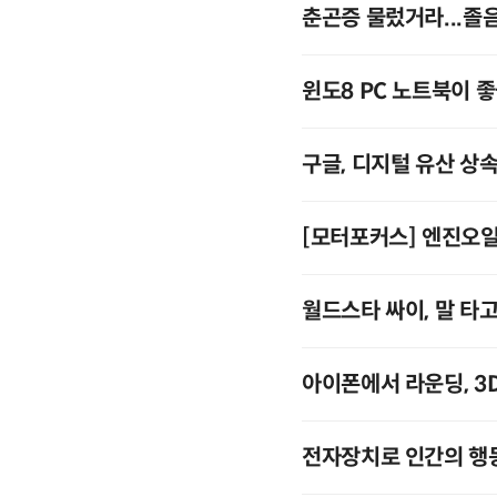
춘곤증 물렀거라...졸
윈도8 PC 노
구글, 디지털 유산 상
[모터포커스] 엔진오일
월드스타 싸이, 말 타
아이폰에서 라운딩, 3D
전자장치로 인간의 행