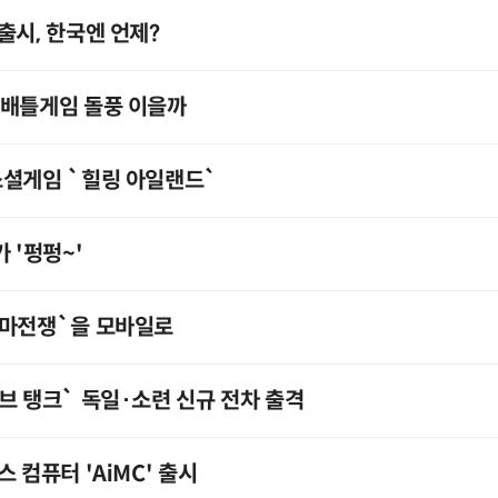
출시, 한국엔 언제?
드배틀게임 돌풍 이을까
소셜게임 `힐링 아일랜드`
 '펑펑~'
로마전쟁`을 모바일로
브 탱크` 독일·소련 신규 전차 출격
 컴퓨터 'AiMC' 출시