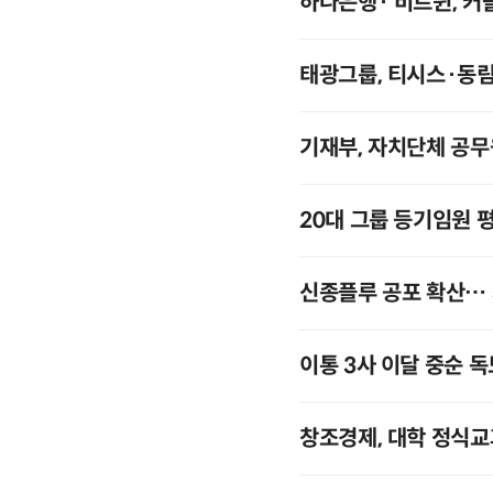
하나은행· 비트윈, 커
태광그룹, 티시스·동림
기재부, 자치단체 공
20대 그룹 등기임원 
신종플루 공포 확산… 
이통 3사 이달 중순 독
창조경제, 대학 정식교