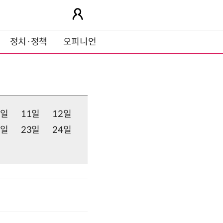
정치·정책
오피니언
0일
11일
12일
2일
23일
24일