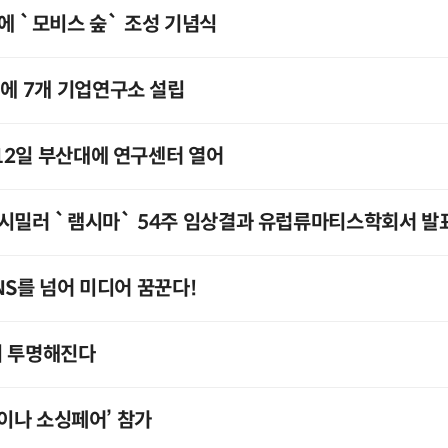
에 `모비스 숲` 조성 기념식
 7개 기업연구소 설립
12일 부산대에 연구센터 열어
오시밀러 `램시마` 54주 임상결과 유럽류마티스학회서 발
NS를 넘어 미디어 꿈꾼다!
리 투명해진다
차이나 소싱페어’ 참가