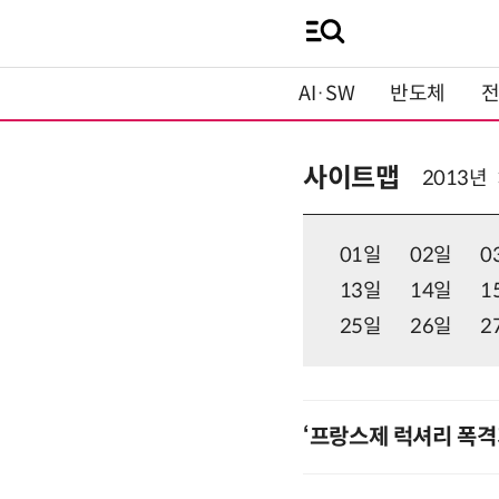
AI·SW
반도체
사이트맵
2013년
01일
02일
0
13일
14일
1
25일
26일
2
‘프랑스제 럭셔리 폭격기