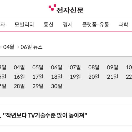
전자
모빌리티
통신
경제
플랫폼·유통
과학
04월
06일
뉴스
3일
04일
05일
06일
07일
08일
09일
1
5일
16일
17일
18일
19일
20일
21일
2
7일
28일
29일
30일
, "작년보다 TV기술수준 많이 높아져"