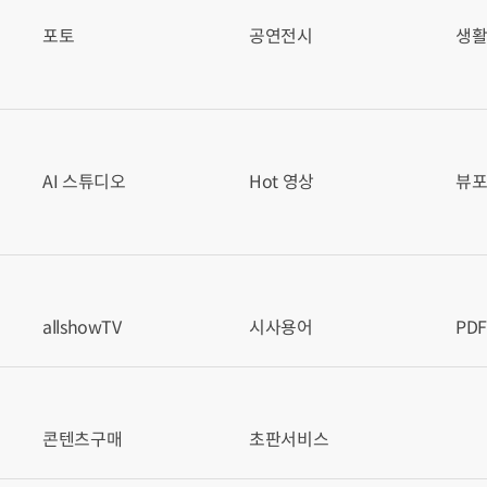
포토
공연전시
생
AI 스튜디오
Hot 영상
뷰
allshowTV
시사용어
PD
콘텐츠구매
초판서비스