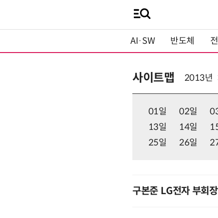
AI·SW
반도체
사이트맵
2013년
01일
02일
0
13일
14일
1
25일
26일
2
구본준 LG전자 부회장