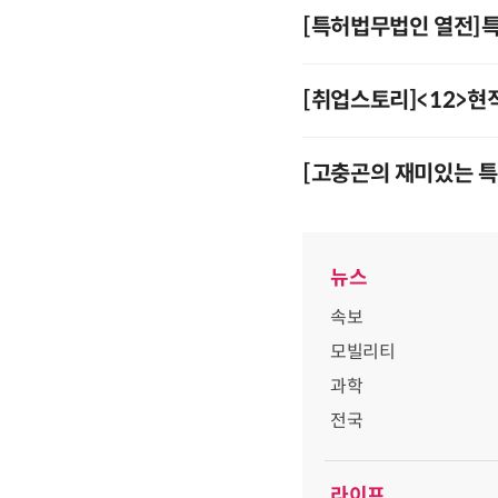
[특허법무법인 열전]
[취업스토리]<12>현
[고충곤의 재미있는 특
뉴스
속보
모빌리티
과학
전국
라이프