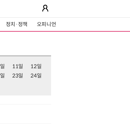
정치·정책
오피니언
0일
11일
12일
2일
23일
24일