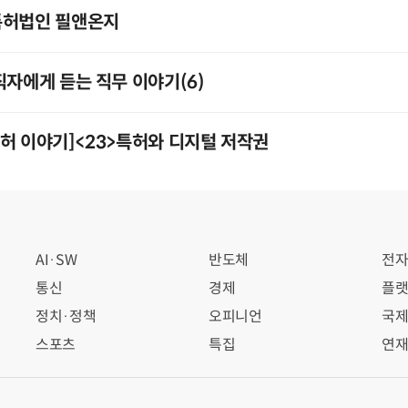
특허법인 필앤온지
직자에게 듣는 직무 이야기(6)
허 이야기]<23>특허와 디지털 저작권
AI·SW
반도체
전
통신
경제
플랫
정치·정책
오피니언
국
스포츠
특집
연