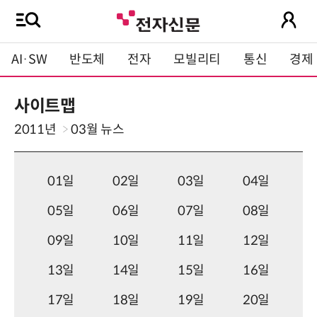
AI·SW
반도체
전자
모빌리티
통신
경제
사이트맵
2011년
03월
뉴스
01일
02일
03일
04일
05일
06일
07일
08일
09일
10일
11일
12일
13일
14일
15일
16일
17일
18일
19일
20일