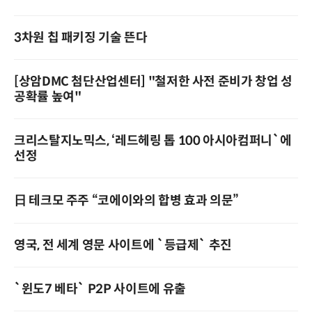
3차원 칩 패키징 기술 뜬다
[상암DMC 첨단산업센터] "철저한 사전 준비가 창업 성
공확률 높여"
크리스탈지노믹스, ‘레드헤링 톱 100 아시아컴퍼니`에
선정­­
日 테크모 주주 “코에이와의 합병 효과 의문”
영국, 전 세계 영문 사이트에 `등급제` 추진
`윈도7 베타` P2P 사이트에 유출