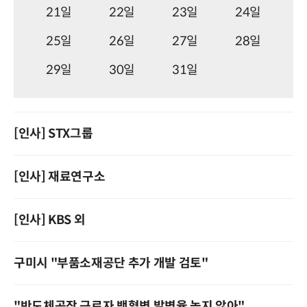
21일
22일
23일
24일
25일
26일
27일
28일
29일
30일
31일
[인사] STX그룹
[인사] 재료연구소
[인사] KBS 외
구미시 "부품소재공단 추가 개발 검토"
"반도체공장 근로자 백혈병 발병율 높지 않아"