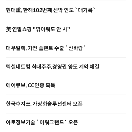
현대重, 한해102번째 선박 인도 `대기록`
美 연말쇼핑 "깎아줘도 안 사"
대우일렉, 가전 플랜트 수출 `신바람`
텍셀네트컴 최대주주,경영권 양도 계약 체결
에어큐브, CC인증 획득
한국후지쯔, 가상화솔루션센터 오픈
아토정보기술 `이워크랜드` 오픈