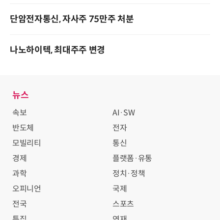
단암전자통신, 자사주 75만주 처분
나노하이텍, 최대주주 변경
뉴스
속보
AI·SW
반도체
전자
모빌리티
통신
경제
플랫폼·유통
과학
정치·정책
오피니언
국제
전국
스포츠
특집
연재