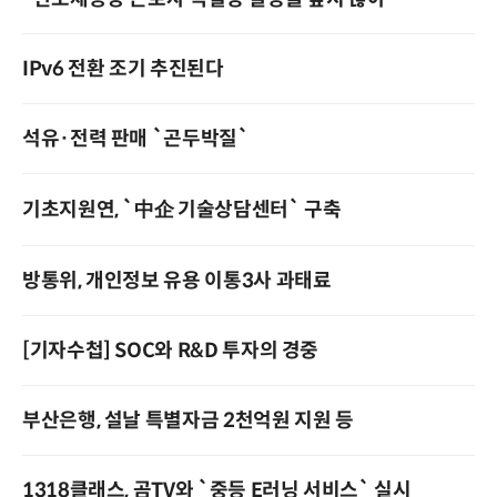
IPv6 전환 조기 추진된다
석유·전력 판매 `곤두박질`
기초지원연, `中企 기술상담센터` 구축
방통위, 개인정보 유용 이통3사 과태료
[기자수첩] SOC와 R&D 투자의 경중
부산은행, 설날 특별자금 2천억원 지원 등
1318클래스, 곰TV와 `중등 E러닝 서비스` 실시