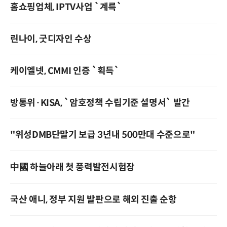
홈쇼핑업체, IPTV사업 `계륵`
린나이, 굿디자인 수상
케이엘넷, CMMI 인증 `획득`
방통위·KISA, `암호정책 수립기준 설명서` 발간
"위성DMB단말기 보급 3년내 500만대 수준으로"
中國 하늘아래 첫 풍력발전시험장
국산 애니, 정부 지원 발판으로 해외 진출 순항