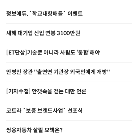
정보에듀, `학교대항배틀` 이벤트
새해 대기업 신입 연봉 3100만원
[ET단상]기술뿐 아니라 사람도 ‘통합’해야
안병만 장관 "출연연 기관장 외국인에게 개방"
[기자수첩] 안갯속을 걷는 대만 언론
코트라 `보증 브랜드사업` 선포식
쌍용자동차 살릴 묘책은?