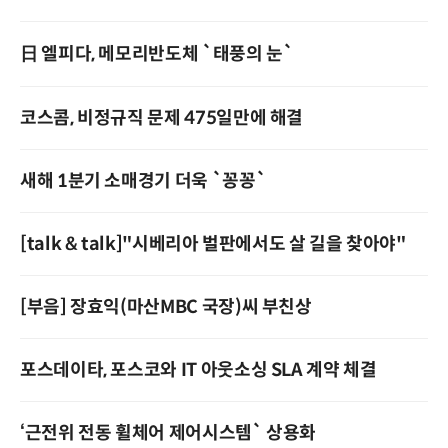
日 엘피다, 메모리반도체 `태풍의 눈`
코스콤, 비정규직 문제 475일만에 해결
새해 1분기 소매경기 더욱 `꽁꽁`
[talk & talk]"시베리아 벌판에서도 살 길을 찾아야"
[부음] 장효익(마산MBC 국장)씨 부친상
포스데이타, 포스코와 IT 아웃소싱 SLA 계약 체결
‘근전위 전동 휠체어 제어시스템` 상용화