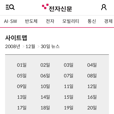
AI·SW
반도체
전자
모빌리티
통신
경제
사이트맵
2008년
12월
30일
뉴스
01일
02일
03일
04일
05일
06일
07일
08일
09일
10일
11일
12일
13일
14일
15일
16일
17일
18일
19일
20일