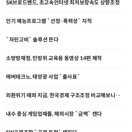
SK브로드밴드, 초고속인터넷 최저보장속도 상향조정
인기 예능프로그램 `선정·폭력성` 지적
`자린고비` 솔루션 뜬다
소방방재청, 민방위 교육용 동영상 14편 제작
에버테크노, 태양광 사업 `출사표`
외환위기 때와 지금, 한국경제 구조조정 비교해보니‥
내수 중심 게임업체들, 해외시장 `금맥` 캔다