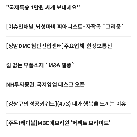
"국제특송 1만원 싸게 보내세요"
[이슈인채널]뇌성마비 피아니스트- 자작곡 `그리움`
[상암DMC 첨단산업센터]주요업체-한정보통신
쉼 없는 부품소재 `M&A 열풍`
NH투자증권, 국제영업 데스크 오픈
[강상구의 성공키워드](473) 내가 행복을 느끼는 이유
[주목!케이블]MBC에브리원 ‘퍼펙트 브라이드’