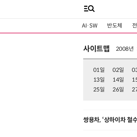
AI·SW
반도체
사이트맵
2008년
01일
02일
0
13일
14일
1
25일
26일
2
쌍용차, ‘상하이차 철수