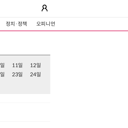
정치·정책
오피니언
0일
11일
12일
2일
23일
24일