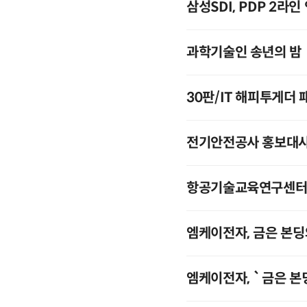
삼성SDI, PDP 2라인
과학기술인 송년의 밤
30판/IT 해피투게더
전기안전공사 홍보대
항공기술교육연구센터,
엠케이전자, 금­은 본
엠케이전자, `금­은 