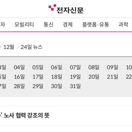
전자
모빌리티
통신
경제
플랫폼·유통
과학
12월
24일
뉴스
3일
04일
05일
06일
07일
08일
09일
1
5일
16일
17일
18일
19일
20일
21일
2
7일
28일
29일
30일
31일
’ 노사 협력 강조의 뜻