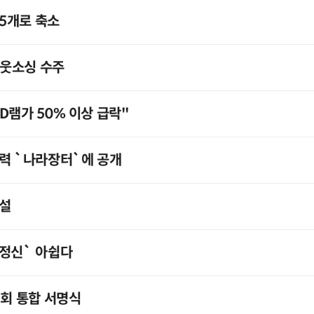
85개로 축소
아웃소싱 수주
D램가 50% 이상 급락"
력 `나라장터`에 공개
신설
험정신` 아쉽다
회 통합 서명식