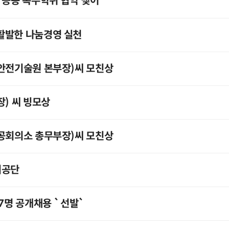
 공동 복수학위 협약 맺어
활발한 나눔경영 실천
력안전기술원 본부장)씨 모친상
장) 씨 빙모상
상공회의소 총무부장)씨 모친상
리공단
67명 공개채용 `선발`