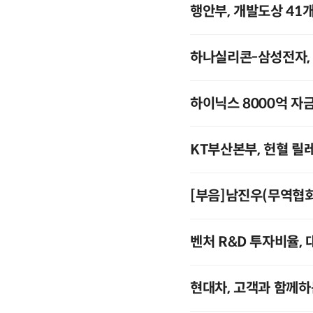
행안부, 개발도상 41
하나실리콘-삼성전자, 
하이닉스 8000억 자
KT부산본부, 헌혈 릴
[부음]남진우(무역협
벤처 R&D 투자비율,
현대차, 고객과 함께하