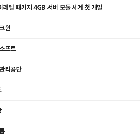
레벨 패키지 4GB 서버 모듈 세계 첫 개발
테크윈
스소프트
지관리공단
드
학
룹