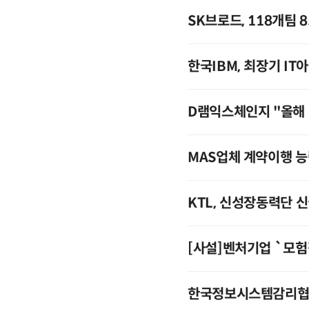
SK브로드, 118개팀 
한국IBM, 최장기 IT
D램익스체인지 "올해 
MAS업체 계약이행 능
KTL, 신성장동력단 
[사설]벤처기업 `모
한국정보시스템감리협