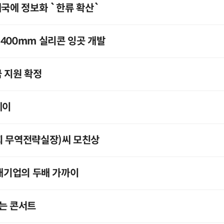
개국에 정보화 `한류 확산`
400mm 실리콘 잉곳 개발
금 지원 확정
레이
회 무역전략실장)씨 모친상
 대기업의 두배 가까이
는 콘서트