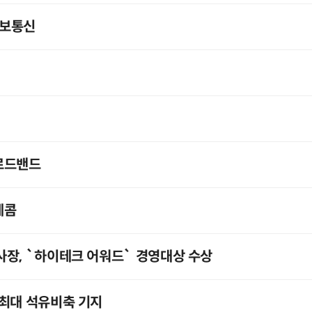
정보통신
로드밴드
레콤
장, `하이테크 어워드` 경영대상 수상
계최대 석유비축 기지