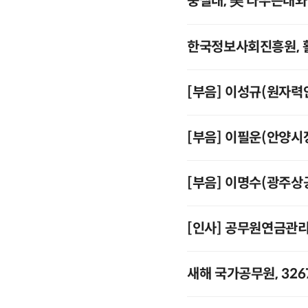
숭실대, 美 타우슨대와
한국정보사회진흥원, 
[부음] 이성규(원자
[부음] 이필운(안양시
[부음] 이명수(광주
[인사] 공무원연금관
새해 국가공무원, 32