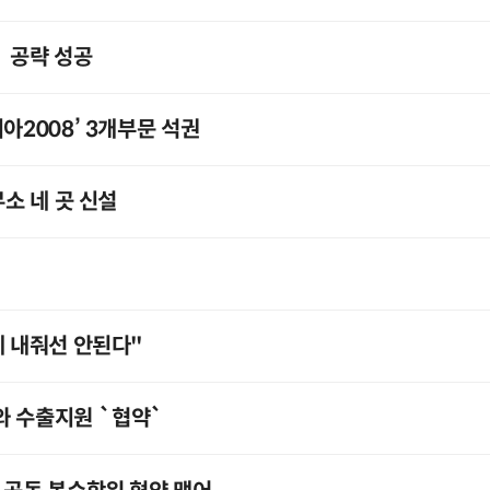
` 공략 성공
아2008’ 3개부문 석권
무소 네 곳 신설
에 내줘선 안된다"
와 수출지원 `협약`