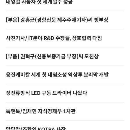
태양열 자동차 첫 세계일주 성공
[부음] 강홍균(경향신문 제주주재기자)씨 빙부상
사진기사/ IT분야 R&D 수장들, 상호협력 다짐
[부음] 권혁구(신용보증기금 부장)씨 모친상
웅진케미칼 세계 첫 내염소성 역삼투 분리막 개발
정전류방식 LED 구동 드라이버 나왔다
톡앤톡/임채민 지식경제부 1차관
말말말/조환익 KOTRA 사장