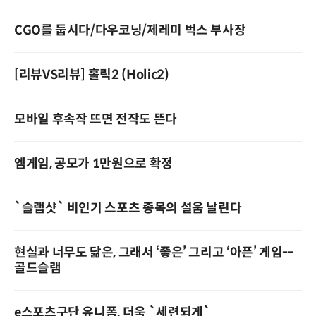
CGO를 둡시다/다우코닝/제레미 벅스 부사장
[리뷰VS리뷰] 홀릭2 (Holic2)
모바일 후속작 뜨면 전작도 뜬다
엠게임, 공모가 1만원으로 확정
`슬랩샷` 비인기 스포츠 종목의 설움 날린다
현실과 너무도 닮은, 그래서 ‘좋은’ 그리고 ‘아픈’ 게임--
골드슬램
e스포츠구단 유니폼, 더욱 `세련되게`