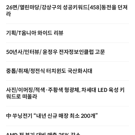
26면/열린마당/강상구의 성공키워드[458]동전을 던져
라
기획/T옴니아 와이드 리뷰
50년사/인터뷰/ 윤정우 전자정보인클럽 고문
중톱/취재/정전식 터치윈도 국산화시대
사진/이머징/적색·주황색 형광체, 차세대 LED 육성 키
워드로 떠올라
中 쑤닝전기 “내년 신규 매장 최소 200개”