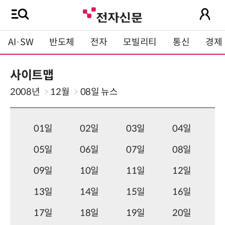
AI·SW
반도체
전자
모빌리티
통신
경제
사이트맵
2008년
12월
08일
뉴스
01일
02일
03일
04일
05일
06일
07일
08일
09일
10일
11일
12일
13일
14일
15일
16일
17일
18일
19일
20일