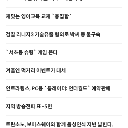
재밌는 영어교육 교재 `총집합`
검찰 리니지3 기술유출 혐의로 박씨 등 불구속
`서초동 슈팅` 게임 뜬다
겨울엔 먹거리 이벤트가 대세
인트라링스, PC용 `툼레이더: 언더월드` 예약판매
지역 방송전파 표 -5면
트란소노, 보이스웨어와 함께 음성인식 저변 넓힌다.