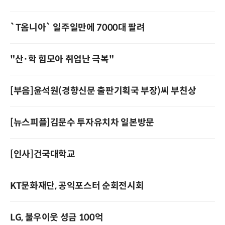
`T옴니아` 일주일만에 7000대 팔려
"산·학 힘모아 취업난 극복"
[부음]윤석원(경향신문 출판기획국 부장)씨 부친상
[뉴스피플]김문수 투자유치차 일본방문
[인사]건국대학교
KT문화재단, 공익포스터 순회전시회
LG, 불우이웃 성금 100억