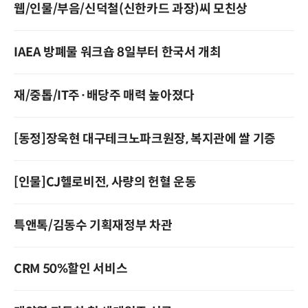
웹/인물/부음/신덕철(신한카드 과장)씨 모친상
IAEA 방폐물 워크숍 8일부터 한국서 개최
재/중톱/IT주·배당주 매력 높아졌다
[동정]장욱현 대구테크노파크원장, 복지관에 쌀 기증
[인물]CJ헬로비전, 사량의 헌혈 운동
특앤톡/김동수 기획재정부 차관
CRM 50%할인 서비스