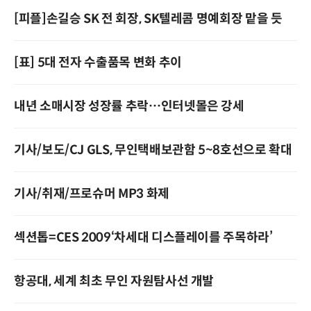
[피플]손길승 SK 전 회장, SK텔레콤 명예회장 맡을 듯
[표] 5대 전자 수출품목 변화 추이
내년 소매시장 성장률 추락…인터넷몰은 강세
기사/보도/CJ GLS, 무인택배보관함 5~8호선으로 확대
기사/취재/프로슈머 MP3 화제
섹션톱=CES 2009‘차세대 디스플레이를 주목하라’
항공대, 세계 최초 무인 자원탐사선 개발