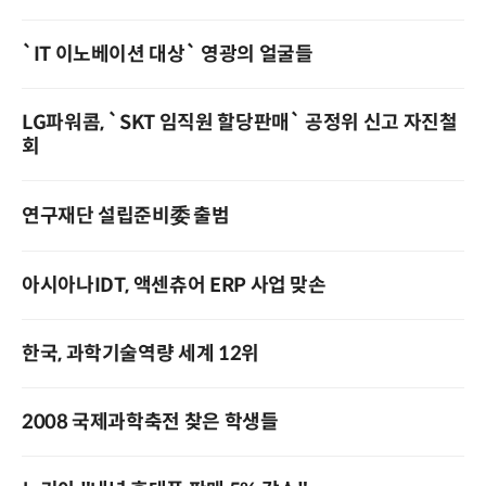
`IT 이노베이션 대상` 영광의 얼굴들
LG파워콤, `SKT 임직원 할당판매` 공정위 신고 자진철
회
연구재단 설립준비委 출범
아시아나IDT, 액센츄어 ERP 사업 맞손
한국, 과학기술역량 세계 12위
2008 국제과학축전 찾은 학생들