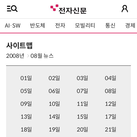
AI·SW
반도체
전자
모빌리티
통신
경제
사이트맵
2008년
08월
뉴스
01일
02일
03일
04일
05일
06일
07일
08일
09일
10일
11일
12일
13일
14일
15일
17일
18일
19일
20일
21일