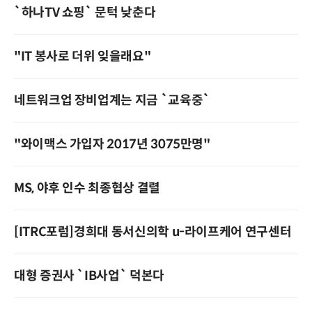
`하나TV 쇼핑` 문턱 낮춘다
"IT 봉사로 더위 잊을래요"
네트워크업 장비업계는 지금 `교육중`
"와이맥스 가입자 2017년 3075만명"
MS, 야후 인수 최종협상 결렬
[ITRC포럼]경희대 동서신의학 u­-라이프케어 연구센터
대형 증권사 `IB사업` 덕본다