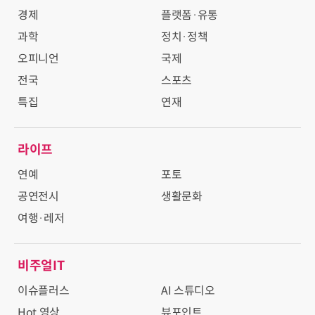
경제
플랫폼·유통
과학
정치·정책
오피니언
국제
전국
스포츠
특집
연재
라이프
연예
포토
공연전시
생활문화
여행·레저
비주얼IT
이슈플러스
AI 스튜디오
Hot 영상
뷰포인트