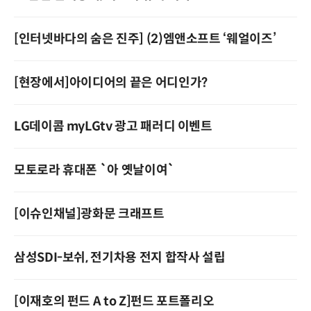
[인터넷바다의 숨은 진주] (2)엠앤소프트 ‘웨얼이즈’
[현장에서]아이디어의 끝은 어디인가?
LG데이콤 myLGtv 광고 패러디 이벤트
모토로라 휴대폰 `아 옛날이여`
[이슈인채널]광화문 크래프트
삼성SDI-보쉬, 전기차용 전지 합작사 설립
[이재호의 펀드 A to Z]펀드 포트폴리오