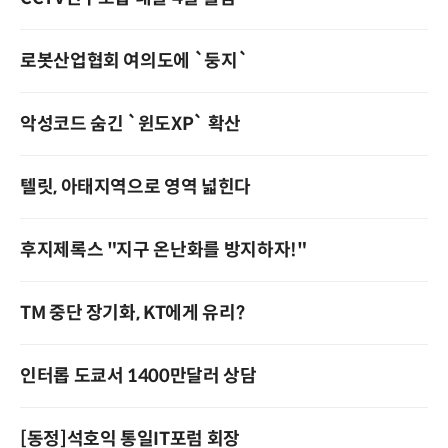
로봇산업협회 여의도에 `둥지`
악성코드 숨긴 `윈도XP` 확산
텔릿, 아태지역으로 영역 넓힌다
후지제록스 "지구 온난화를 방지하자!"
TM 중단 장기화, KT에게 유리?
인터롭 도쿄서 1400만달러 상담
[동정]석호익 통일IT포럼 회장