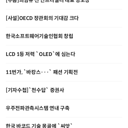
[부음]최염규 전 인프라밸리 대표 빙모상
[사설]OECD 장관회의 기대감 크다
한국소프트웨어기술인협회 창립
LCD 1등 저력 `OLED`에 심는다
11번가, `바캉스···` 패션 기획전
[기자수첩]`천수답` 증권사
우주전파관측시스템 연내 구축
한국 바코드 기술 몽골에 `씨앗`