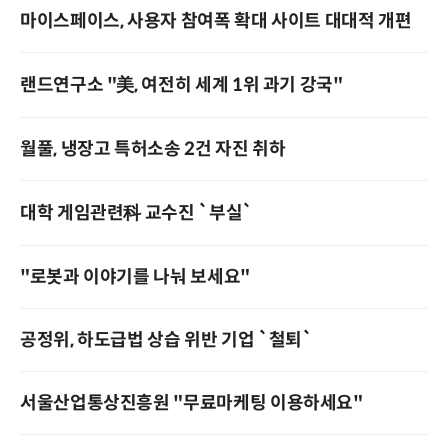
마이스페이스, 사용자 참여폭 확대 사이트 대대적 개편
랜드연구소 "美, 여전히 세계 1위 과기 강국"
월풀, 냉장고 특허소송 2건 자진 취하
대학 게임관련科 교수진 `부실`
"로봇과 이야기를 나눠 보세요"
공정위, 하도급법 상습 위반 기업 `철퇴`
서울산업통상진흥원 "무료마케팅 이용하세요"