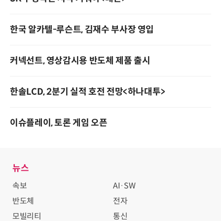
한국 알카텔-루슨트, 김재수 부사장 영입
커넥선트, 영상감시용 반도체 제품 출시
한솔LCD, 2분기 실적 호전 전망<하나대투>
이슈플레이, 토론 게임 오픈
뉴스
속보
AI·SW
반도체
전자
모빌리티
통신