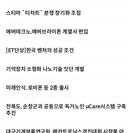
스티마 `티차트` 분쟁 장기화 조짐
에버테크노,에버브라이튼 계열사 편입
[ET단상]한국 벤처의 성공 조건
기억장치 소형화 나노기술 잇단 개발
미래인식, 로비폰 등 2종 출시
전북도, 순창군과 공동으로 독거노인 u­Care시스템 구축
추진
대구기계부품연구원, 메카트로닉스경진대회 시작품 아