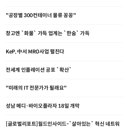
"공장별 300컨테이너 물류 꽁꽁"
창고엔 `화물` 가득 업계는 `한숨` 가득
KeP, 中서 MRO사업 펼친다
전세계 인플레이션 공포 `확산`
"미래의 IT 전문가가 될래요"
성남 메디·바이오플라자 18일 개막
[글로벌리포트]월드인사이드-`살아있는` 혁신 네트워