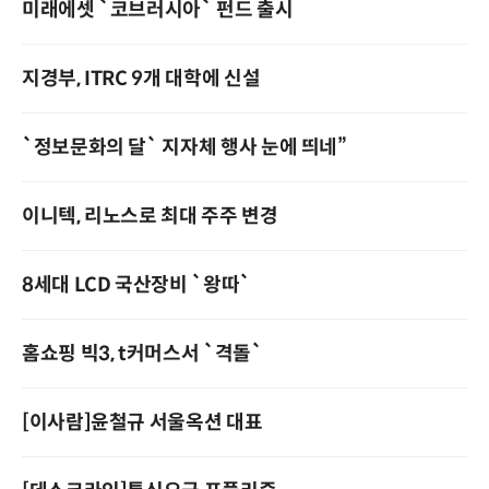
미래에셋 `코브러시아` 펀드 출시
지경부, ITRC 9개 대학에 신설
`정보문화의 달` 지자체 행사 눈에 띄네”
이니텍, 리노스로 최대 주주 변경
8세대 LCD 국산장비 `왕따`
홈쇼핑 빅3, t커머스서 `격돌`
[이사람]윤철규 서울옥션 대표