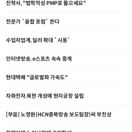
진학사, "법학적성 PMP로 들으세요"
전문가 `융합 포럼` 뜬다
수입차업계, 딜러 확대 `시동`
인터넷방송, e스포츠 속속 중계
현대택배 "글로벌화 가속도"
자화전자,북한 개성에 현지공장 설립
[부음] 노영원(HCN충북방송 보도팀장)씨 부친상