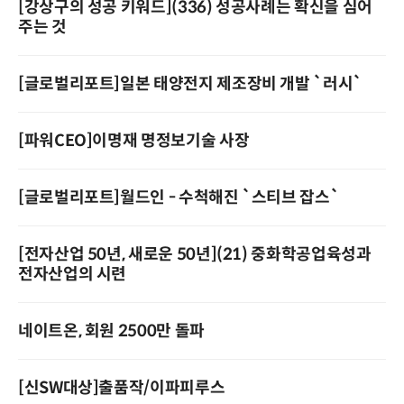
[강상구의 성공 키워드](336) 성공사례는 확신을 심어
주는 것
[글로벌리포트]일본 태양전지 제조장비 개발 `러시`
[파워CEO]이명재 명정보기술 사장
[글로벌리포트]월드인 - 수척해진 `스티브 잡스`
[전자산업 50년, 새로운 50년](21) 중화학공업육성과
전자산업의 시련
네이트온, 회원 2500만 돌파
[신SW대상]출품작/이파피루스