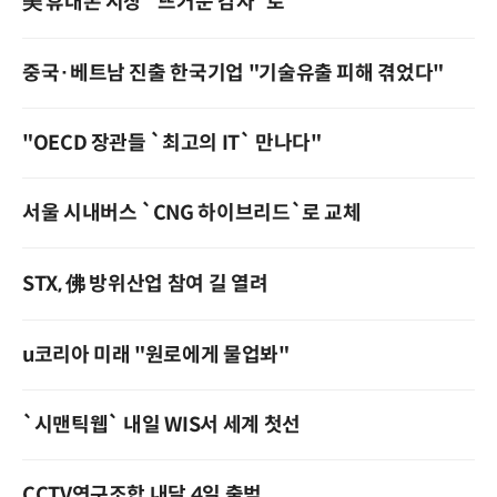
美 휴대폰 시장 `뜨거운 감자`로
중국·베트남 진출 한국기업 "기술유출 피해 겪었다"
"OECD 장관들 `최고의 IT` 만나다"
서울 시내버스 `CNG 하이브리드`로 교체
STX, 佛 방위산업 참여 길 열려
u코리아 미래 "원로에게 물업봐"
`시맨틱웹` 내일 WIS서 세계 첫선
CCTV연구조합 내달 4일 출범