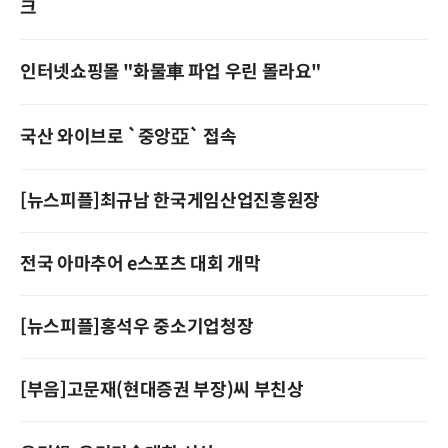
크
인터넷쇼핑몰 "화물車 파업 우린 몰라요"
국산 와이브로 `중앙亞` 접속
[뉴스피플]최규남 한국게임산업진흥원장
전국 아마추어 e스포츠 대회 개막
[뉴스피플]홍석우 중소기업청장
[부음]고문재(현대증권 부장)씨 부친상