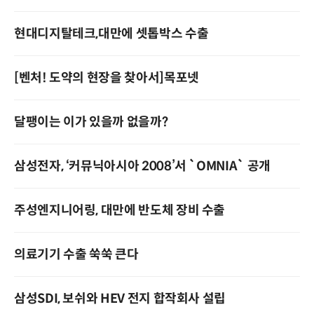
현대디지탈테크,대만에 셋톱박스 수출
[벤처! 도약의 현장을 찾아서]목포넷
달팽이는 이가 있을까 없을까?­
삼성전자, ‘커뮤닉아시아 2008’서 `OMNIA` 공개
주성엔지니어링, 대만에 반도체 장비 수출
의료기기 수출 쑥쑥 큰다
삼성SDI, 보쉬와 HEV 전지 합작회사 설립