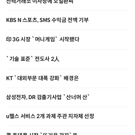
전력거래소 이사장에 오일환씨
KBS N 스포츠, SMS 수익금 전액 기부
印 3G 시장 `머니게임` 시작됐다
`기술 표준` 전도사 2人
KT `대외부문 대폭 강화` 배경은
삼성전자, DR 검출기사업 `산너머 산`
u헬스 서비스 2개 과제 주관 지자체 선정