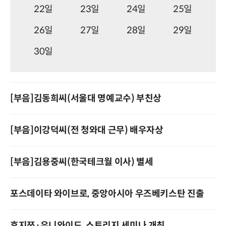
22일
23일
24일
25일
26일
27일
28일
29일
30일
[부음]김동희씨(서울대 명예교수) 부친상
[부음]이강덕씨(전 청와대 근무) 배우자상
[부음]김용중씨(한국테크월 이사) 별세
포스데이타 와이브로, 중앙아시아 우즈베키스탄 진출
후지쯔·유니와이드, 스토리지 세미나 개최