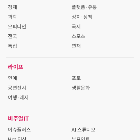
경제
플랫폼·유통
과학
정치·정책
오피니언
국제
전국
스포츠
특집
연재
라이프
연예
포토
공연전시
생활문화
여행·레저
비주얼IT
이슈플러스
AI 스튜디오
Hot 영상
뷰포인트