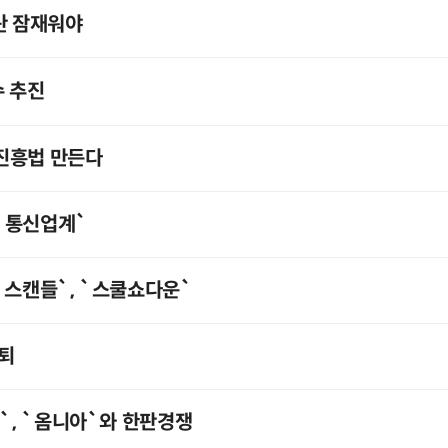
란 잠재워야
수 추진
진흥법 만든다
`통신업계`
 스캔들`, `스쿨쇼다운`
퇴
폰`, `옴니아`와 한판경쟁