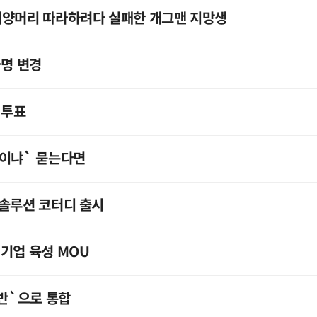
태양머리 따라하려다 실패한 개그맨 지망생
사명 변경
 투표
국이냐` 묻는다면
작솔루션 코터디 출시
기업 육성 MOU
기반`으로 통합