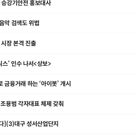
, 승강기안전 홍보대사
음악 검색도 위법
 시장 본격 진출
식스’ 인수 나서<상보>
 금융거래 하는 ‘아이봇’ 개시
 조용범 각자대표 체제 갖춰
다](3)대구 성서산업단지