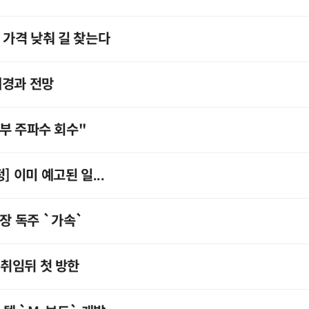
 가격 낮춰 길 찾는다
배경과 전망
일부 주파수 회수"
] 이미 예고된 일...
시장 독주 `가속`
 취임뒤 첫 방한