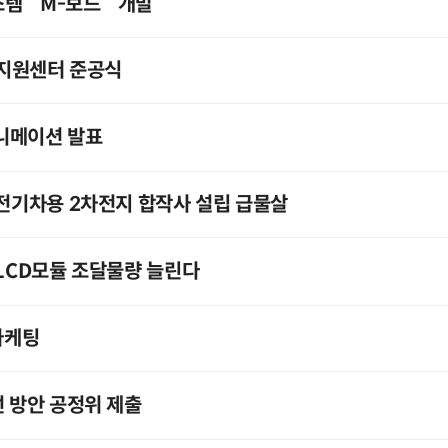
 `M­-보드` 개발
스터지원센터 준공식
 애니메이션 발표
 전기차용 2차전지 합작사 설립 급물살
 LCD모듈 조달물량 늘린다
마케팅
선 방안 공정위 제출