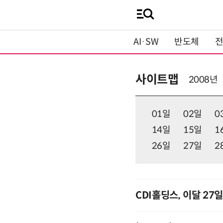
AI·SW
반도체
사이트맵
2008년
01일
02일
0
14일
15일
1
26일
27일
2
CDI홀딩스, 이달 27