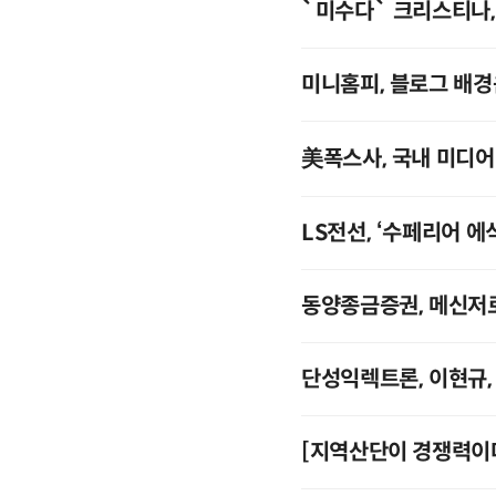
`미수다` 크리스티나
미니홈피, 블로그 배경
美폭스사, 국내 미디어
LS전선, ‘수페리어 에
동양종금증권, 메신저로
단성익렉트론, 이현규,
[지역산단이 경쟁력이