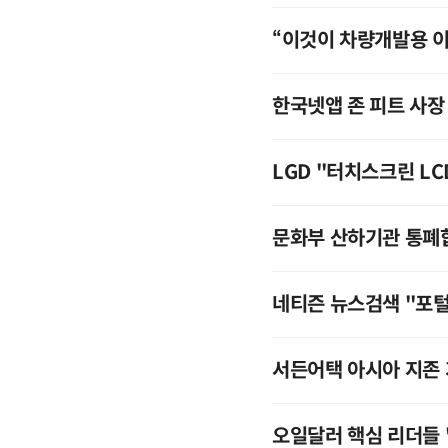
“이것이 차량개발용 
한국넷앱 존 피트 사장
LGD "터치스크린 LC
문화부 산하기관 통폐
네티즌 뉴스검색 "포
서든어택 아시아 지존
오일달러 핵심 리더들 