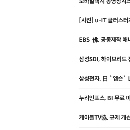
모바일택시 동영상시스템
[사진] u-IT 클러
EBS ­ 佛, 공동제작
삼성SDI, 하이브리드
삼성전자, 日 `엡슨`
누리인포스, BI 무료 
케이블TV協, 규제 개