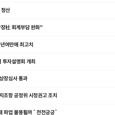
업 청산
상장社 회계부담 완화"
9년여만에 최고치
 투자설명회 개최
, 상장심사 통과
금지조항 공정위 시정권고 조치
대 파업 불똥튈까 `전전긍긍`