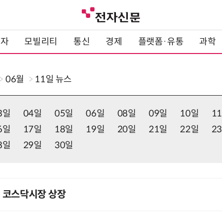
전자
모빌리티
통신
경제
플랫폼·유통
과학
06월
11일
뉴스
3일
04일
05일
06일
08일
09일
10일
1
6일
17일
18일
19일
20일
21일
22일
2
8일
29일
30일
일 코스닥시장 상장