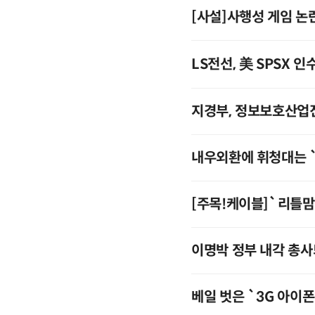
[사설]사행성 게임 논
LS전선, 美 SPSX 인
지경부, 정보보호산업
내우외환에 휘청대는 
[주목!케이블]`리틀맘
이명박 정부 내각 총사
베일 벗은 `3G 아이