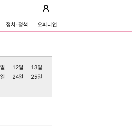
정치·정책
오피니언
1일
12일
13일
3일
24일
25일