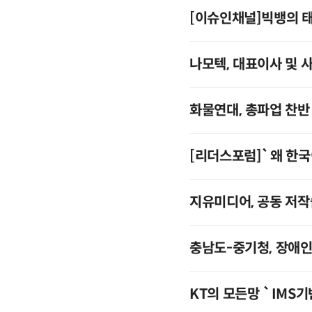
[이슈인채널]빅뱅의 
나모텍, 대표이사 및 
화물연대, 총파업 찬반
[리더스포럼]`왜 한
지유미디어, 공동 저
충남도-중기청, 장애인
KT의 모든망 `IMS