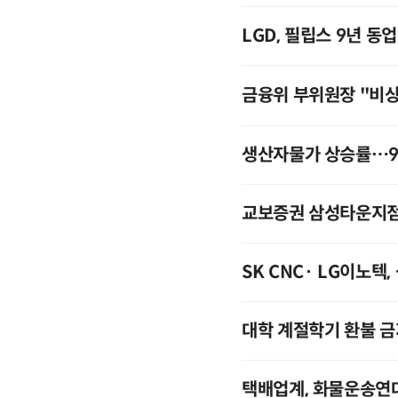
LGD, 필립스 9년 동
금융위 부위원장 "비
생산자물가 상승률…
교보증권 삼성타운지점
SK CNC· LG이노텍
대학 계절학기 환불 
택배업계, 화물운송연