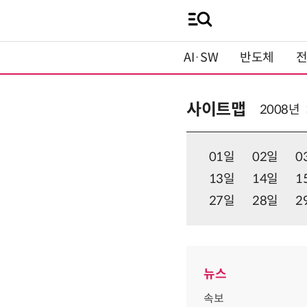
AI·SW
반도체
사이트맵
2008년
01일
02일
0
13일
14일
1
27일
28일
2
뉴스
속보