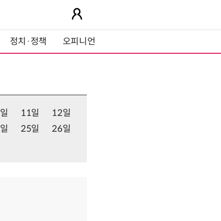
정치·정책
오피니언
0일
11일
12일
4일
25일
26일
자