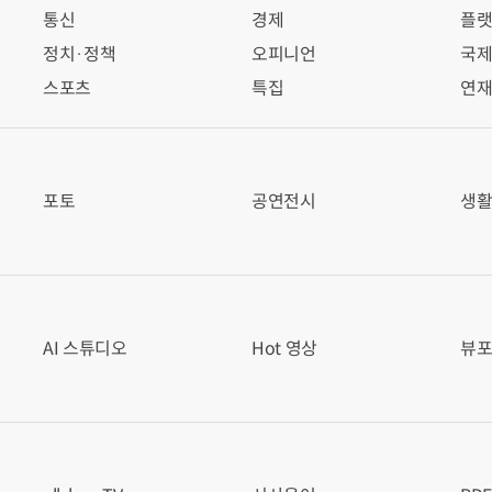
통신
경제
플랫
정치·정책
오피니언
국
스포츠
특집
연
포토
공연전시
생
AI 스튜디오
Hot 영상
뷰