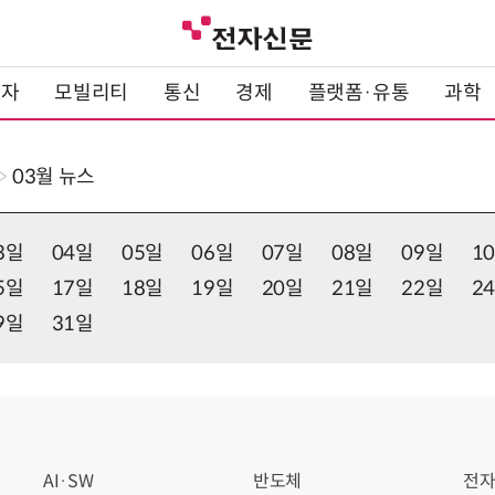
전자
모빌리티
통신
경제
플랫폼·유통
과학
03월
뉴스
3일
04일
05일
06일
07일
08일
09일
1
5일
17일
18일
19일
20일
21일
22일
2
9일
31일
AI·SW
반도체
전