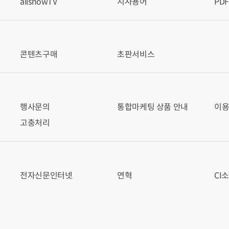
allshowTV
시사용어
PD
콘텐츠구매
초판서비스
행사문의
통합마케팅 상품 안내
이
고충처리
전자신문인터넷
연혁
CI