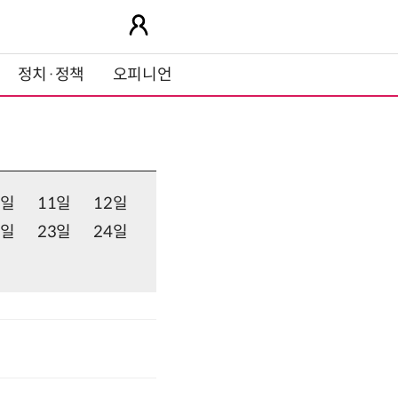
정치·정책
오피니언
0일
11일
12일
2일
23일
24일