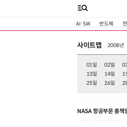
AI·SW
반도체
사이트맵
2008년
01일
02일
0
13일
14일
1
25일
26일
2
NASA 항공부문 총책