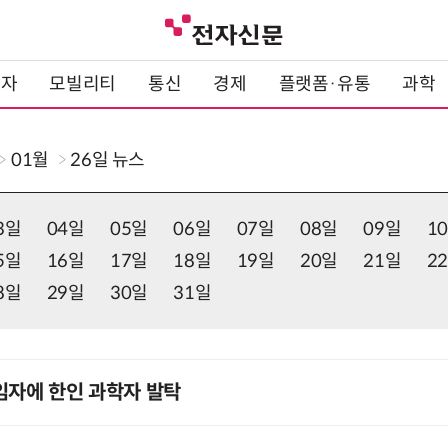
전자
모빌리티
통신
경제
플랫폼·유통
과학
01월
26일
뉴스
3일
04일
05일
06일
07일
08일
09일
1
5일
16일
17일
18일
19일
20일
21일
2
8일
29일
30일
31일
임자에 한인 과학자 발탁