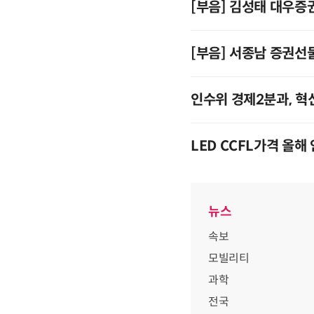
[부음] 김성태 대우증
[부음] 서종남 증권선
인수위 경제2분과, 
LED C
뉴스
속보
모빌리티
과학
전국