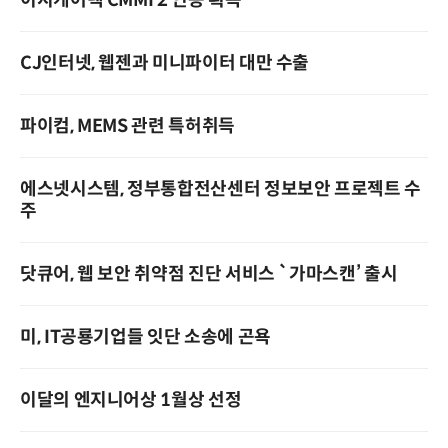
이지케어텍 CMMI 2 인증 획득
CJ인터넷, 웹젠과 미니파이터 대만 수출
파이컴, MEMS 관련 특허취득
에스넷시스템, 정부통합전산센터 정보보안 프로젝트 수
주
닷큐어, 웹 보안 취약점 진단 서비스 `가마스캔’ 출시
미, IT공룡기업들 잇단 소송에 곤욕
이달의 엔지니어상 1월상 선정