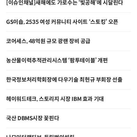
[이슈인채널]새해에도 가로수는 ‘빛공해’에 시달린다
GS이숍, 2535 여성 커뮤니티 사이트 ‘스토킹’ 오픈
코어세스, 48억원 규모 광랜 장비 공급
농산물이력추적관리시스템 ‘팜투테이블’ 개편
한국정보처리학회장에 다우기술 최헌규 부회장 선출
헤이워드테크, 스토리지 시장 IBM 효과 기대
국산 DBMS시장 꽃핀다