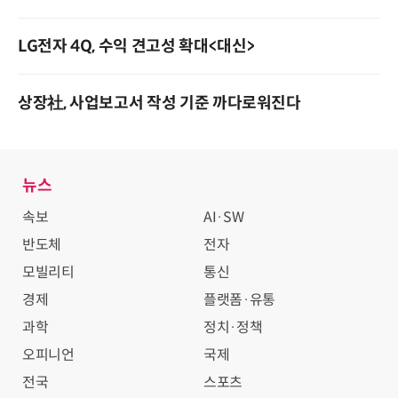
LG전자 4Q, 수익 견고성 확대<대신>
상장社, 사업보고서 작성 기준 까다로워진다
뉴스
속보
AI·SW
반도체
전자
모빌리티
통신
경제
플랫폼·유통
과학
정치·정책
오피니언
국제
전국
스포츠