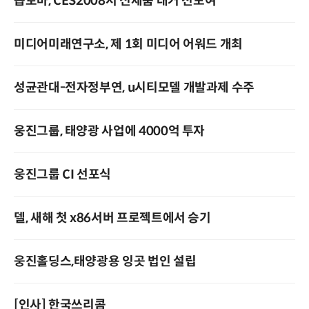
옵토마, CES2008서 신제품 대거 선보여
미디어미래연구소, 제 1회 미디어 어워드 개최
성균관대-전자정부연, u시티모델 개발과제 수주
웅진그룹, 태양광 사업에 4000억 투자
웅진그룹 CI 선포식
델, 새해 첫 x86서버 프로젝트에서 승기
웅진홀딩스,태양광용 잉곳 법인 설립
[인사] 한국쓰리콤