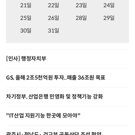
21일
22일
23일
24일
25일
26일
28일
29일
30일
31일
[인사] 행정자치부
GS, 올해 2조5천억원 투자..매출 36조원 목표
차기정부, 산업은행 민영화 및 정책기능 강화
"IT산업 지원기능 한곳에 모아야"
광주시·전남도· 건교부 공동산단 조성 협약