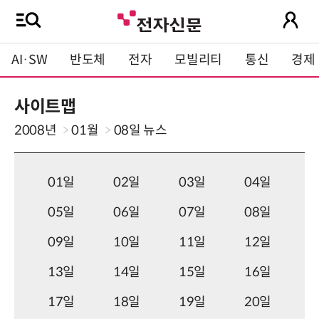
AI·SW
반도체
전자
모빌리티
통신
경제
사이트맵
2008년
01월
08일
뉴스
01일
02일
03일
04일
05일
06일
07일
08일
09일
10일
11일
12일
13일
14일
15일
16일
17일
18일
19일
20일