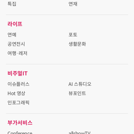
특집
연재
라이프
연예
포토
공연전시
생활문화
여행·레저
비주얼IT
이슈플러스
AI 스튜디오
Hot 영상
뷰포인트
인포그래픽
부가서비스
Conference
allshowTV