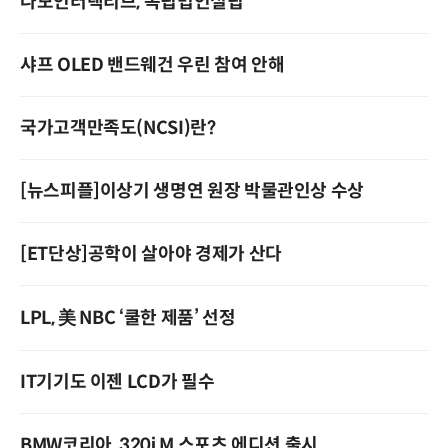
나모인터랙티브, 독립법인설립
샤프 OLED 밴드웨건 우린 참여 안해
국가고객만족도(NCSI)란?
[뉴스피플]이상기 생명연 원장 박물관인상 수상
[ET단상]공학이 살아야 경제가 산다
LPL, 美 NBC ‘쿨한 제품’ 선정­
IT기기도 이젠 LCD가 필수
BMW코리아, 320i M 스포츠 에디션 출시