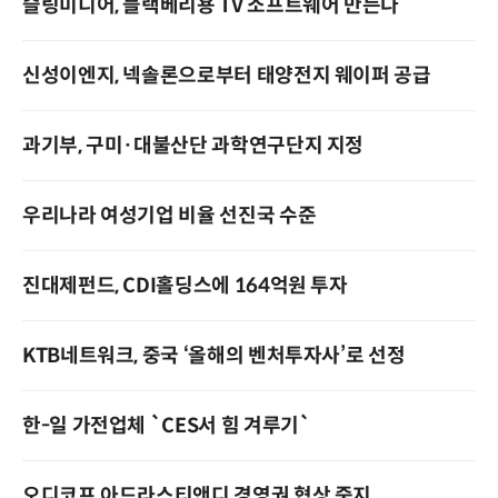
슬링미디어, 블랙베리용 TV 소프트웨어 만든다
신성이엔지, 넥솔론으로부터 태양전지 웨이퍼 공급
과기부, 구미·대불산단 과학연구단지 지정
우리나라 여성기업 비율 선진국 수준
진대제펀드, CDI홀딩스에 164억원 투자
KTB네트워크, 중국 ‘올해의 벤처투자사’로 선정
한-일 가전업체 `CES서 힘 겨루기`
오디코프,아드라스티앤디 경영권 협상 중지