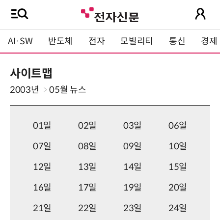
AI·SW
반도체
전자
모빌리티
통신
경제
사이트맵
2003년
05월
뉴스
01일
02일
03일
06일
07일
08일
09일
10일
12일
13일
14일
15일
16일
17일
19일
20일
21일
22일
23일
24일