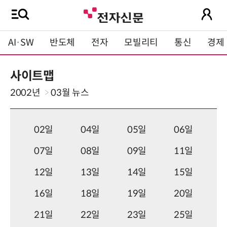
AI·SW
반도체
전자
모빌리티
통신
경제
사이트맵
2002년
03월
뉴스
02일
04일
05일
06일
07일
08일
09일
11일
12일
13일
14일
15일
16일
18일
19일
20일
21일
22일
23일
25일