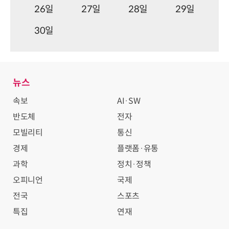
26일
27일
28일
29일
30일
뉴스
속보
AI·SW
반도체
전자
모빌리티
통신
경제
플랫폼·유통
과학
정치·정책
오피니언
국제
전국
스포츠
특집
연재