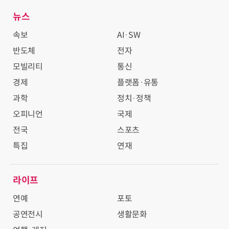
뉴스
속보
AI·SW
반도체
전자
모빌리티
통신
경제
플랫폼·유통
과학
정치·정책
오피니언
국제
전국
스포츠
특집
연재
라이프
연예
포토
공연전시
생활문화