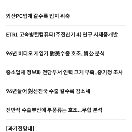
외산PC업계 갈수록 입지 위축
ETRI, 고속병렬컴퓨터(주전산기 4) 연구 시제품개발
96년 비디오 게임기 對美수출 호조..貿公 분석
중소업체 정보화 전담부서 인력 크게 부족..중기청 조사
96년들어 對선진국 수출 갈수록 감소세
전반적 수출부진에 부품류는 호조...무협 분석
[과기전망대]