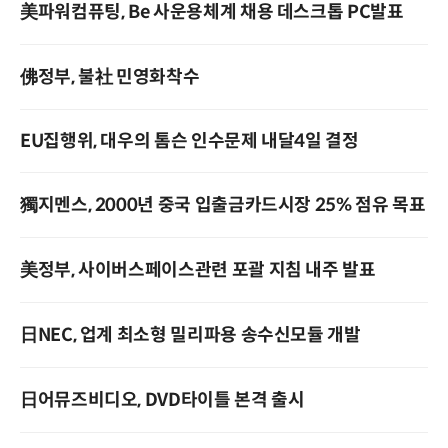
美파워컴퓨팅, Be 사운용체계 채용 데스크톱 PC발표
佛정부, 불社 민영화착수
EU집행위, 대우의 톰슨 인수문제 내달4일 결정
獨지멘스, 2000년 중국 입출금카드시장 25% 점유 목표
美정부, 사이버스페이스관련 포괄 지침 내주 발표
日NEC, 업계 최소형 밀리파용 송수신모듈 개발
日어뮤즈비디오, DVD타이틀 본격 출시