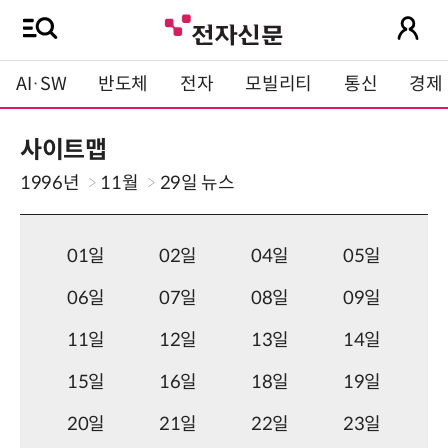
AI·SW
반도체
전자
모빌리티
통신
경제
사이트맵
1996년
11월
29일
뉴스
01일
02일
04일
05일
06일
07일
08일
09일
11일
12일
13일
14일
15일
16일
18일
19일
20일
21일
22일
23일