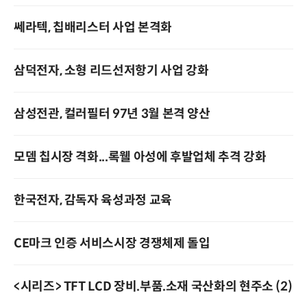
쎄라텍, 칩배리스터 사업 본격화
삼덕전자, 소형 리드선저항기 사업 강화
삼성전관, 컬러필터 97년 3월 본격 양산
모뎀 칩시장 격화...록웰 아성에 후발업체 추격 강화
한국전자, 감독자 육성과정 교육
CE마크 인증 서비스시장 경쟁체제 돌입
<시리즈> TFT LCD 장비.부품.소재 국산화의 현주소 (2)