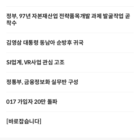
정부, 97년 자본재산업 전략품목개발 과제 발굴작업 곧
착수
김영삼 대통령 동남아 순방후 귀국
SI업계, VR사업 관심 고조
정통부, 금융정보화 실무반 구성
017 가입자 20만 돌파
[바로잡습니다]