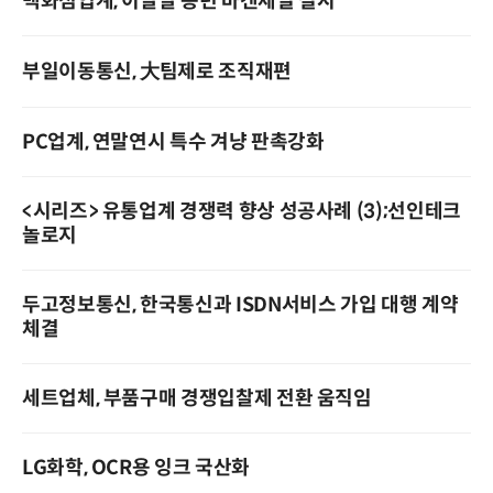
백화점업계, 이달말 송년 바겐세일 실시
부일이동통신, 大팀제로 조직재편
PC업계, 연말연시 특수 겨냥 판촉강화
<시리즈> 유통업계 경쟁력 향상 성공사례 (3);선인테크
놀로지
두고정보통신, 한국통신과 ISDN서비스 가입 대행 계약
체결
세트업체, 부품구매 경쟁입찰제 전환 움직임
LG화학, OCR용 잉크 국산화