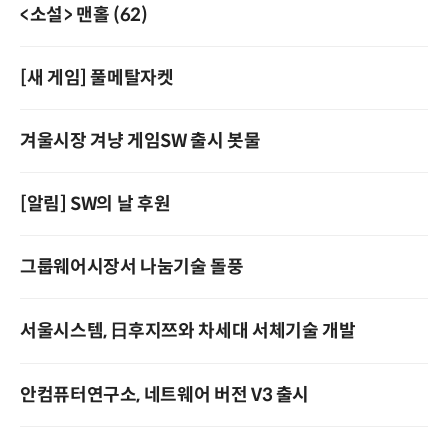
<소설> 맨홀 (62)
[새 게임] 풀메탈자켓
겨울시장 겨냥 게임SW 출시 봇물
[알림] SW의 날 후원
그룹웨어시장서 나눔기술 돌풍
서울시스템, 日후지쯔와 차세대 서체기술 개발
안컴퓨터연구소, 네트웨어 버전 V3 출시