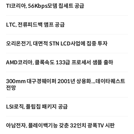
TI코리아, 56Kbps모뎀 칩세트 공급
LTC, 전류피드백 앰프 공급
오리온전기, 대면적 STN LCD사업에 집중 투자
AMD코리아, 클록속도 133급 프로세서 샘플 출하
300mm 대구경웨이퍼 2001년 상용화...데이타퀘스트
전망
LSI로직, 플립칩 패키지 공급
아남전자, 플레이백기능 갖춘 32인치 광폭TV 시판