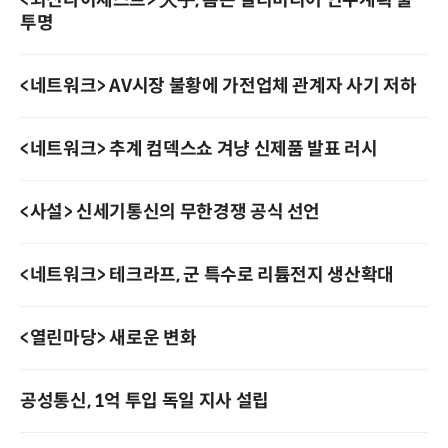
<외신다이제스트> 大宇, 톰슨 멀티미디어 인수계획 불
투명
<네트워크> AV시장 불황에 가전업체 관계자 사기 저하
<네트워크> 추계 컴덱스쇼 겨냥 신제품 발표 러시
<사설> 신세기통신의 무한경쟁 공식 선언
<네트워크> 테크라프, 군 특수로 리튬전지 생산확대
<열린마당> 새로운 변화
공성통신, 1억 투입 독일 지사 설립