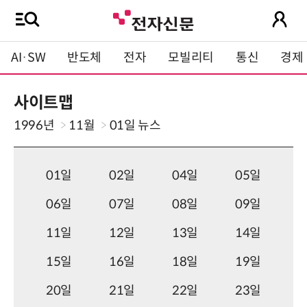
AI·SW
반도체
전자
모빌리티
통신
경제
사이트맵
1996년
11월
01일
뉴스
01일
02일
04일
05일
06일
07일
08일
09일
11일
12일
13일
14일
15일
16일
18일
19일
20일
21일
22일
23일