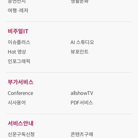
공연전시
생활문화
여행·레저
비주얼IT
이슈플러스
AI 스튜디오
Hot 영상
뷰포인트
인포그래픽
부가서비스
Conference
allshowTV
시사용어
PDF서비스
서비스안내
신문구독신청
콘텐츠구매