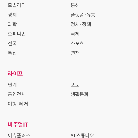
모빌리티
통신
경제
플랫폼·유통
과학
정치·정책
오피니언
국제
전국
스포츠
특집
연재
라이프
연예
포토
공연전시
생활문화
여행·레저
비주얼IT
이슈플러스
AI 스튜디오