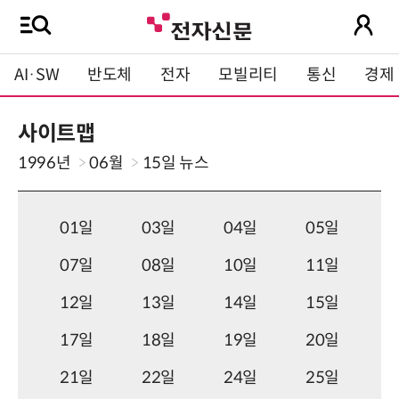
AI·SW
반도체
전자
모빌리티
통신
경제
사이트맵
1996년
06월
15일
뉴스
01일
03일
04일
05일
07일
08일
10일
11일
12일
13일
14일
15일
17일
18일
19일
20일
21일
22일
24일
25일