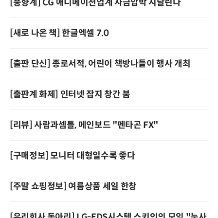
[풍향계] CG 애니메이션업계 자금압박 시달린다
[새로 나온 책] 한글엑셀 7.0
[출판 단신] 종로서적, 어린이 책방나들이 행사 개최
[출판계 화제] 인터넷 잡지 창간 붐
[리뷰] 사람과셈틀, 메인보드 "펜타곤 FX"
[구매정보] 모니터 대형일수록 좋다
[주말 쇼핑정보] 여름상품 세일 한창
[우리회사 동아리] LG-EDS시스템 스키인의 모임 "눈사