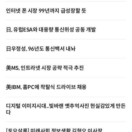
인터넷 폰 시장 99년까지 급성장할 듯
日, 유럽ESA와 대용량 통신위성 공동 개발
日우정성, 96년도 통신백서 내놔
美MS, 인트라넷 시장 공략 적극 추진
美IBM, 홈PC에 착탈식 드라이브 채용
디지털 이미지시대..빛바랜 옛추억사진 현실감있게 만든
다
[토요살롱] 미래사회 정보생활 김형오 이사장