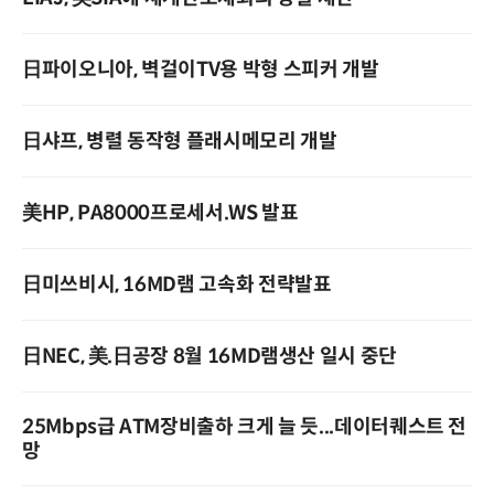
日파이오니아, 벽걸이TV용 박형 스피커 개발
日샤프, 병렬 동작형 플래시메모리 개발
美HP, PA8000프로세서.WS 발표
日미쓰비시, 16MD램 고속화 전략발표
日NEC, 美.日공장 8월 16MD램생산 일시 중단
25Mbps급 ATM장비출하 크게 늘 듯...데이터퀘스트 전
망