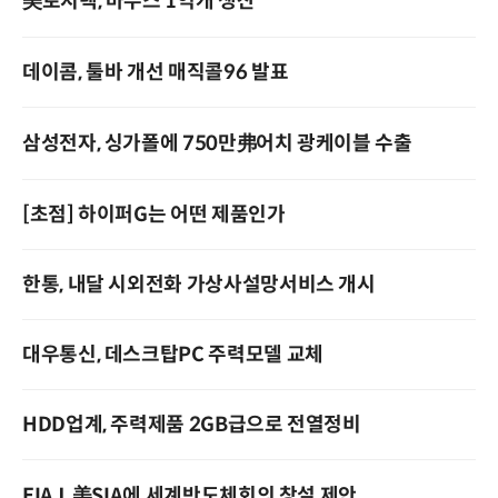
美로지텍, 마우스 1억개 생산
데이콤, 툴바 개선 매직콜96 발표
삼성전자, 싱가폴에 750만弗어치 광케이블 수출
[초점] 하이퍼G는 어떤 제품인가
한통, 내달 시외전화 가상사설망서비스 개시
대우통신, 데스크탑PC 주력모델 교체
HDD업계, 주력제품 2GB급으로 전열정비
EIAJ, 美SIA에 세계반도체회의 창설 제안