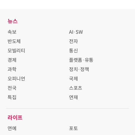
뉴스
속보
AI·SW
반도체
전자
모빌리티
통신
경제
플랫폼·유통
과학
정치·정책
오피니언
국제
전국
스포츠
특집
연재
라이프
연예
포토