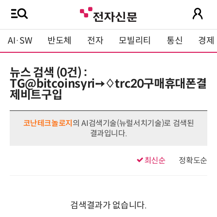
AI·SW
반도체
전자
모빌리티
통신
경제
뉴스 검색 (0건) :
TG@bitcoinsyri➙♢trc20구매휴대폰결
제비트구입
코난테크놀로지
의 AI검색기술(뉴럴서치기술)로 검색된
결과입니다.
최신순
정확도순
검색결과가 없습니다.