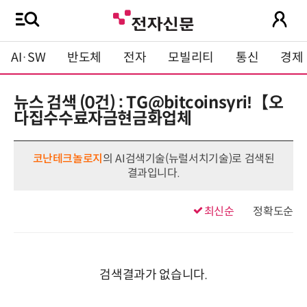
AI·SW
반도체
전자
모빌리티
통신
경제
뉴스 검색 (0건) : TG@bitcoinsyriǃ【오
다집수수료자금현금화업체
코난테크놀로지
의 AI검색기술(뉴럴서치기술)로 검색된
결과입니다.
최신순
정확도순
검색결과가 없습니다.