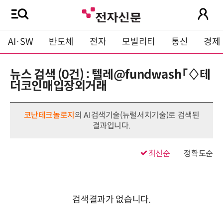
AI·SW
반도체
전자
모빌리티
통신
경제
뉴스 검색 (0건) : 텔레@fundwash「♢테
더코인매입장외거래
코난테크놀로지
의 AI검색기술(뉴럴서치기술)로 검색된
결과입니다.
최신순
정확도순
검색결과가 없습니다.