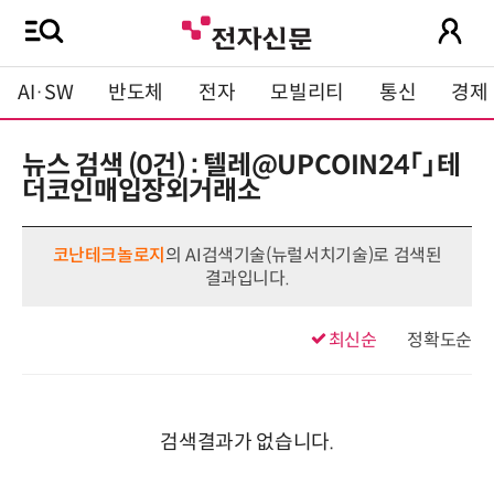
AI·SW
반도체
전자
모빌리티
통신
경제
뉴스 검색 (0건) : 텔레@UPCOIN24「」테
더코인매입장외거래소
코난테크놀로지
의 AI검색기술(뉴럴서치기술)로 검색된
결과입니다.
최신순
정확도순
검색결과가 없습니다.