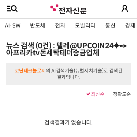
AI·SW
반도체
전자
모빌리티
통신
경제
뉴스 검색 (0건) : 텔레@UPCOIN24⯌➙
아프리카tv돈세탁테더송금업체
코난테크놀로지
의 AI검색기술(뉴럴서치기술)로 검색된
결과입니다.
최신순
정확도순
검색결과가 없습니다.