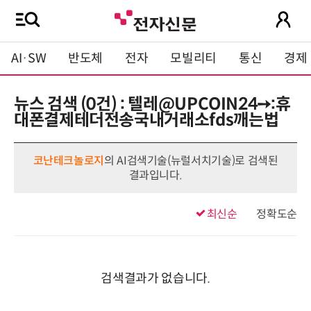
AI·SW
반도체
전자
모빌리티
통신
경제
뉴스 검색 (0건) : 텔레@UPCOIN24➙:휴
대폰결제테더전송국내거래소fds깨는법
코난테크놀로지
의 AI검색기술(뉴럴서치기술)로 검색된
결과입니다.
최신순
정확도순
검색결과가 없습니다.