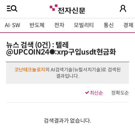
AI·SW
반도체
전자
모빌리티
통신
경제
뉴스 검색 (0건) : 텔레
@UPCOIN24✺:xrp구입usdt현금화
코난테크놀로지
의 AI검색기술(뉴럴서치기술)로 검색된
결과입니다.
최신순
정확도순
검색결과가 없습니다.