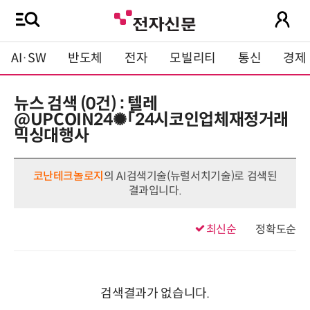
AI·SW
반도체
전자
모빌리티
통신
경제
뉴스 검색 (0건) : 텔레
@UPCOIN24✺「24시코인업체재정거래
믹싱대행사
코난테크놀로지
의 AI검색기술(뉴럴서치기술)로 검색된
결과입니다.
최신순
정확도순
검색결과가 없습니다.